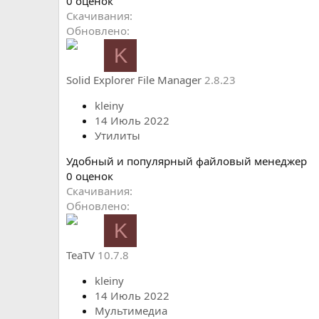
0
0 оценок
.
Скачивания
0
Обновлено
0
K
з
в
Solid Explorer File Manager
2.8.23
ё
з
kleiny
д
14 Июль 2022
Утилиты
Удобный и популярный файловый менеджер
0
0 оценок
.
Скачивания
0
Обновлено
0
K
з
в
TeaTV
10.7.8
ё
з
kleiny
д
14 Июль 2022
Мультимедиа