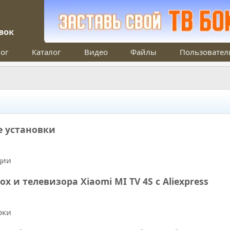
вок
ог
Каталог
Видео
Файлы
Пользовател
е установки
ции
x и телевизора Xiaomi MI TV 4S с Aliexpress
рки