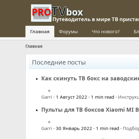
TV
PRO
box
Путеводитель в мире ТВ приста
Главная
Форумы
Что нового?
Бл
Главная
Последние посты
Как скинуть ТВ бокс на заводски
Garri
1 Август 2022
1 min read
Инструк
Пульты для ТВ боксов Xiaomi MI Bo
Garri
30 Январь 2022
1 min read
Подбо