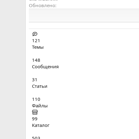
0
Обновлено
0
з
в
ё
з
121
д
Темы
148
Сообщения
31
Статьи
110
Файлы
99
Каталог
503