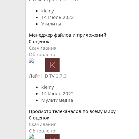
ё
з
kleiny
д
14 Июль 2022
Утилиты
Менеджер файлов и приложений
0
0 оценок
.
Скачивания
0
Обновлено
0
K
з
в
Лайт HD TV
2.7.3
ё
з
kleiny
д
14 Июль 2022
Мультимедиа
Просмотр телеканалов по всему миру
0
0 оценок
.
Скачивания
0
Обновлено
0