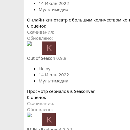
д
14 Июль 2022
Мультимедиа
Онлайн-кинотеатр с большим количеством кон
0
0 оценок
.
Скачивания
0
Обновлено
0
K
з
в
Out of Season
0.9.8
ё
з
kleiny
д
14 Июль 2022
Мультимедиа
Просмотр сериалов в Seasonvar
0
0 оценок
.
Скачивания
0
Обновлено
0
K
з
в
ES File Explorer
4.2.9.8