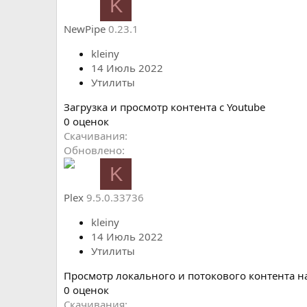
K
з
в
NewPipe
0.23.1
ё
з
kleiny
д
14 Июль 2022
Утилиты
Загрузка и просмотр контента с Youtube
0
0 оценок
.
Скачивания
0
Обновлено
0
K
з
в
Plex
9.5.0.33736
ё
з
kleiny
д
14 Июль 2022
Утилиты
Просмотр локального и потокового контента на
0
0 оценок
.
Скачивания