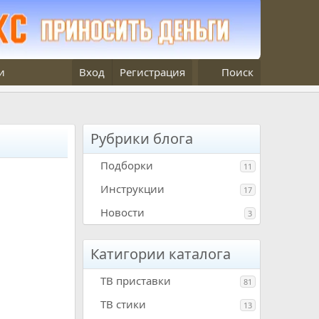
и
Вход
Регистрация
Поиск
Рубрики блога
Подборки
11
Инструкции
17
Новости
3
Катигории каталога
ТВ приставки
81
ТВ стики
13