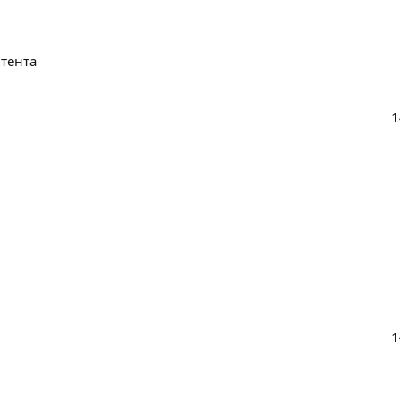
тента
1
1