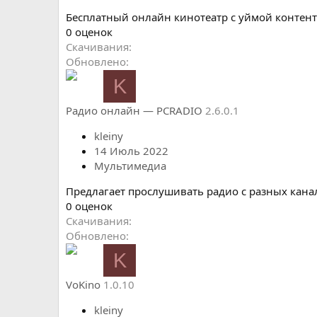
Бесплатный онлайн кинотеатр с уймой контент
0
0 оценок
.
Скачивания
0
Обновлено
0
K
з
в
Радио онлайн — PCRADIO
2.6.0.1
ё
з
kleiny
д
14 Июль 2022
Мультимедиа
Предлагает прослушивать радио с разных кана
0
0 оценок
.
Скачивания
0
Обновлено
0
K
з
в
VoKino
1.0.10
ё
з
kleiny