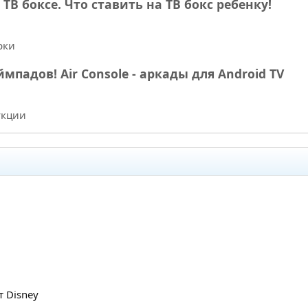
ТВ боксе. Что ставить на ТВ бокс ребенку!
рки
ймпадов! Air Console - аркады для Android TV
укции
 Disney