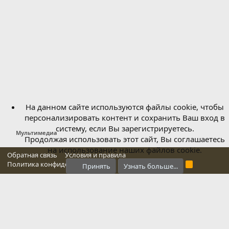
На данном сайте используются файлы cookie, чтобы
персонализировать контент и сохранить Ваш вход в
систему, если Вы зарегистрируетесь.
Мультимедиа
Продолжая использовать этот сайт, Вы соглашаетесь
на использование наших файлов cookie.
Обратная связь
Условия и правила
Политика конфиденциальности
Справка
Главная
R
Принять
Узнать больше...
S
S