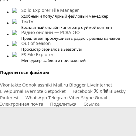
з
в
Solid Explorer File Manager
ё
Удобный и популярный файловый менеджер
TeaTV
з
Бесплатный онлайн кинотеатр с уймой контент
д
Радио онлайн — PCRADIO
Предлагает прослушивать радио с разных каналов
Out of Season
Просмотр сериалов в Seasonvar
ES File Explorer
Менеджер файлов и приложений
Поделиться файлом
Vkontakte
Odnoklassniki
Mail.ru
Blogger
Liveinternet
Livejournal
Evernote
Getpocket
Facebook
X
Bluesky
Pinterest
WhatsApp
Telegram
Viber
Skype
Gmail
Электронная почта
Поделиться
Ссылка