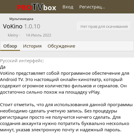
TV
PRO
box
Вход
Регистрация
Мультимедиа
VoKino
1.0.10
Нет прав для скачивания
О
Д
kleiny
14 Июль 2022
п
а
Обзор
у
История
т
Обсуждение
б
а
л
с
Русский интерфейс
и
о
Да
к
з
о
д
VoKino представляет собой программное обеспечение для
в
а
Android TV. Это настоящий онлайн-кинотеатр, который
а
н
содержит огромное количество фильмов и сериалов. Он
л
и
достаточно сильно похож на площадку vPlay.
я
Стоит отметить, что для использования данной программы
необходимо сделать учетную запись. Без процедуры
регистрации просто не получится ничего сделать. Для
создания аккаунта нужно потратить буквально несколько
минут, указав электронную почту и надежный пароль.