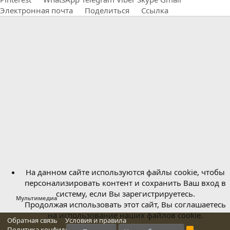
Электронная почта
Поделиться
Ссылка
На данном сайте используются файлы cookie, чтобы
персонализировать контент и сохранить Ваш вход в
систему, если Вы зарегистрируетесь.
Мультимедиа
Продолжая использовать этот сайт, Вы соглашаетесь
на использование наших файлов cookie.
Обратная связь
Условия и правила
Политика конфиденциальности
Справка
Главная
R