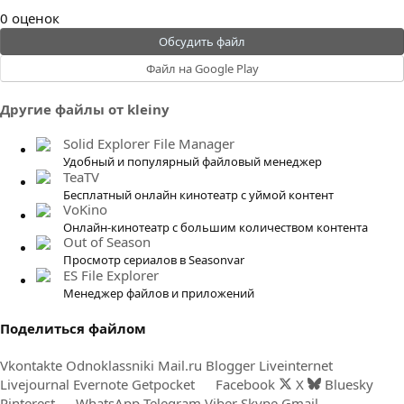
0
0 оценок
.
Обсудить файл
0
Файл на Google Play
0
з
Другие файлы от kleiny
в
ё
Solid Explorer File Manager
з
Удобный и популярный файловый менеджер
д
TeaTV
Бесплатный онлайн кинотеатр с уймой контент
VoKino
Онлайн-кинотеатр с большим количеством контента
Out of Season
Просмотр сериалов в Seasonvar
ES File Explorer
Менеджер файлов и приложений
Поделиться файлом
Vkontakte
Odnoklassniki
Mail.ru
Blogger
Liveinternet
Livejournal
Evernote
Getpocket
Facebook
X
Bluesky
Pinterest
WhatsApp
Telegram
Viber
Skype
Gmail