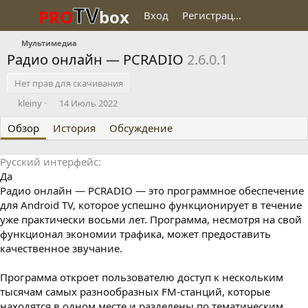
TV
PRO
box
Вход
Регистрация
Мультимедиа
Радио онлайн — PCRADIO
2.6.0.1
Нет прав для скачивания
О
Д
kleiny
14 Июль 2022
п
а
Обзор
у
История
т
Обсуждение
б
а
л
с
Русский интерфейс
и
о
Да
к
з
о
д
Радио онлайн — PCRADIO — это программное обеспечение
в
а
для Android TV, которое успешно функционирует в течение
а
н
уже практически восьми лет. Программа, несмотря на свой
л
и
функционал экономии трафика, может предоставить
я
качественное звучание.
Программа откроет пользователю доступ к нескольким
тысячам самых разнообразных FM-станций, которые
находятся в одном месте и разделены по тематическим