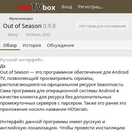
TV
PRO
box
Вход
Регистрация
Мультимедиа
Out of Season
0.9.8
Нет прав для скачивания
О
Д
kleiny
14 Июль 2022
п
а
Обзор
у
История
т
Обсуждение
б
а
л
с
Русский интерфейс
и
о
Да
к
з
о
д
Out of Season — это программное обеспечение для Android
в
а
TV, позволяющий просматривать сериалы,
а
н
располагающиеся на официальном ресурсе Seasonvar.ru.
л
и
Сама программа для операционной системы Android в
я
качестве клиента для ресурса без дополнительных
промежуточных серверов с парсером. Также это ранее это
приложение носило название HDSerials.
Интерфейс данной программы имеет русскую и
английскую локализацию. Чтобы провести инсталляцию