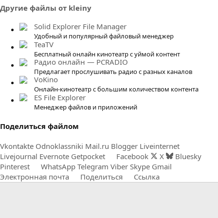
0
Другие файлы от kleiny
з
в
Solid Explorer File Manager
ё
Удобный и популярный файловый менеджер
TeaTV
з
Бесплатный онлайн кинотеатр с уймой контент
д
Радио онлайн — PCRADIO
Предлагает прослушивать радио с разных каналов
VoKino
Онлайн-кинотеатр с большим количеством контента
ES File Explorer
Менеджер файлов и приложений
Поделиться файлом
Vkontakte
Odnoklassniki
Mail.ru
Blogger
Liveinternet
Livejournal
Evernote
Getpocket
Facebook
X
Bluesky
Pinterest
WhatsApp
Telegram
Viber
Skype
Gmail
Электронная почта
Поделиться
Ссылка