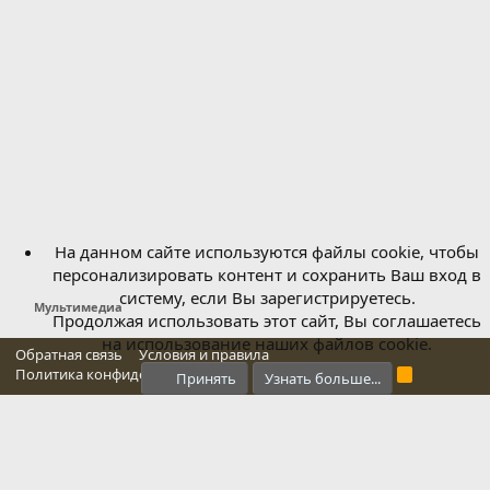
На данном сайте используются файлы cookie, чтобы
персонализировать контент и сохранить Ваш вход в
систему, если Вы зарегистрируетесь.
Мультимедиа
Продолжая использовать этот сайт, Вы соглашаетесь
на использование наших файлов cookie.
Обратная связь
Условия и правила
Политика конфиденциальности
Справка
Главная
R
Принять
Узнать больше...
S
S