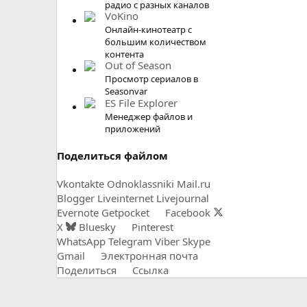
радио с разных каналов
VoKino
Онлайн-кинотеатр с
большим количеством
контента
Out of Season
Просмотр сериалов в
Seasonvar
ES File Explorer
Менеджер файлов и
приложений
Поделиться файлом
Vkontakte
Odnoklassniki
Mail.ru
Blogger
Liveinternet
Livejournal
Evernote
Getpocket
Facebook
X
Bluesky
Pinterest
WhatsApp
Telegram
Viber
Skype
Gmail
Электронная почта
Поделиться
Ссылка