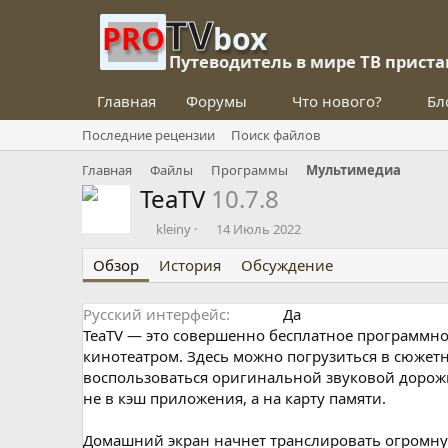
TV
PRO
box
Путеводитель в мире ТВ приста
Главная
Форумы
Что нового?
Бл
Последние рецензии
Поиск файлов
Главная
Файлы
Программы
Мультимедиа
TeaTV
10.7.8
О
Д
kleiny
14 Июль 2022
п
а
Обзор
у
История
т
Обсуждение
б
а
л
с
Русский интерфейс
Да
и
о
TeaTV — это совершенно бесплатное программно
к
з
о
д
кинотеатром. Здесь можно погрузиться в сюжет
в
а
воспользоваться оригинальной звуковой дорожк
а
н
не в кэш приложения, а на карту памяти.
л
и
я
Домашний экран начнет транслировать огромну