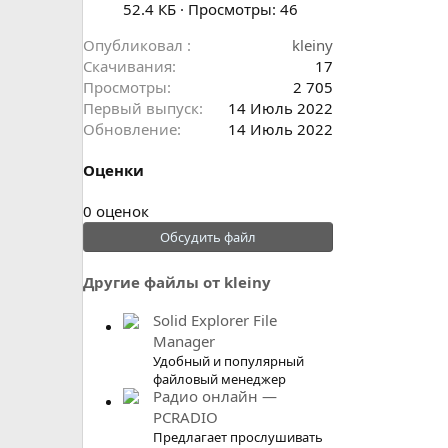
52.4 КБ · Просмотры: 46
Опубликовал
kleiny
Скачивания
17
Просмотры
2 705
Первый выпуск
14 Июль 2022
Обновление
14 Июль 2022
Оценки
0
0 оценок
.
Обсудить файл
0
0
Другие файлы от kleiny
з
в
Solid Explorer File
ё
Manager
з
Удобный и популярный
д
файловый менеджер
Радио онлайн —
PCRADIO
Предлагает прослушивать