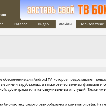
вок
ог
Каталог
Видео
Файлы
Пользователи
е обеспечение для Android TV, которое предоставляет поль
ные линии зарубежных, а также отечественных фильмов и 
ой, субтитрами или же озвучиванием от студий. Также им
ю библиотеку самого разнообразного кинематографа. На г