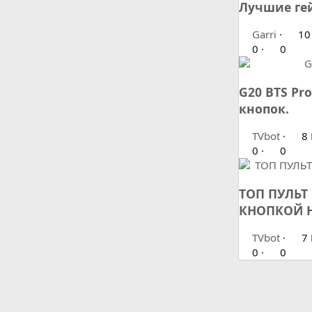
Лучшие гей
Garri
10
0
0
G20 BTS Pr
кнопок.
TVbot
8 
0
0
ТОП ПУЛЬТ
КНОПКОЙ Н
TVbot
7 
0
0