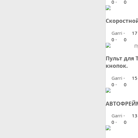
0
0
Скоростной
Garri
17
0
0
Пульт для 
кнопок.
Garri
15
0
0
АВТОФРЕЙМР
Garri
13
0
0