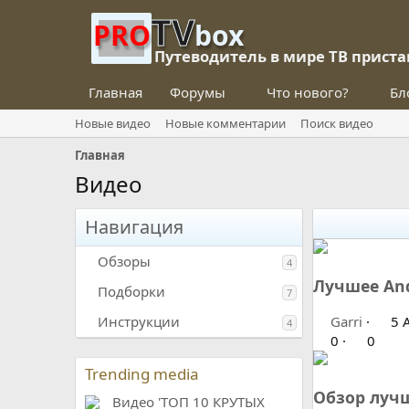
TV
PRO
box
Путеводитель в мире ТВ приста
Главная
Форумы
Что нового?
Бл
Новые видео
Новые комментарии
Поиск видео
Главная
Видео
Навигация
Обзоры
4
Лучшее And
Подборки
7
Инструкции
Garri
5 
4
0
0
Trending media
Обзор лучш
Видео 'ТОП 10 КРУТЫХ