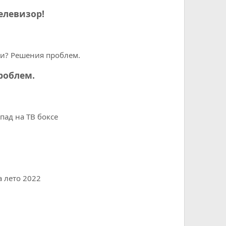
елевизор!
роблем.