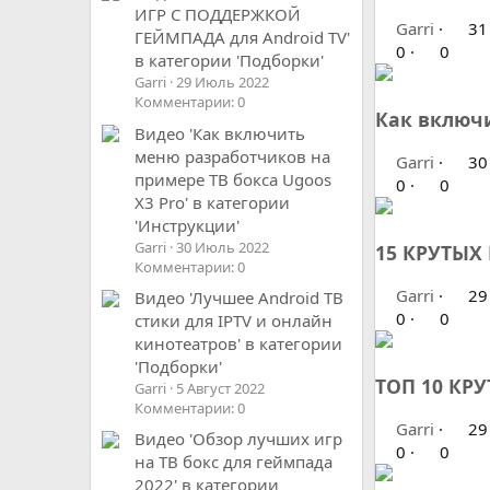
ИГР С ПОДДЕРЖКОЙ
Garri
31
ГЕЙМПАДА для Android TV'
0
0
в категории 'Подборки'
Garri
29 Июль 2022
Комментарии: 0
Как включи
Видео 'Как включить
меню разработчиков на
Garri
30
примере ТВ бокса Ugoos
0
0
X3 Pro' в категории
'Инструкции'
Garri
30 Июль 2022
15 КРУТЫХ
Комментарии: 0
Garri
29
Видео 'Лучшее Android ТВ
0
0
стики для IPTV и онлайн
кинотеатров' в категории
'Подборки'
ТОП 10 КР
Garri
5 Август 2022
Комментарии: 0
Garri
29
Видео 'Обзор лучших игр
0
0
на ТВ бокс для геймпада
2022' в категории