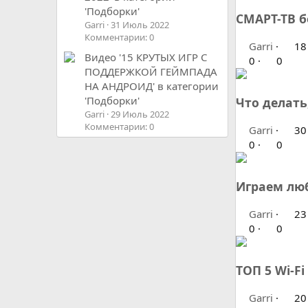
'Подборки'
СМАРТ-ТВ б
Garri
31 Июль 2022
Комментарии: 0
Garri
18
Видео '15 КРУТЫХ ИГР С
0
0
ПОДДЕРЖКОЙ ГЕЙМПАДА
НА АНДРОИД' в категории
'Подборки'
Что делать
Garri
29 Июль 2022
Комментарии: 0
Garri
30
0
0
Играем люб
Garri
23
0
0
ТОП 5 Wi-Fi
Garri
20