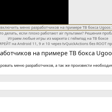
Н
а
з
а
д
В
аботчиков на примере ТВ бокса Ugoo
п
е
р
ировать меню разработчиков, а так же произвести необходи
ё
д