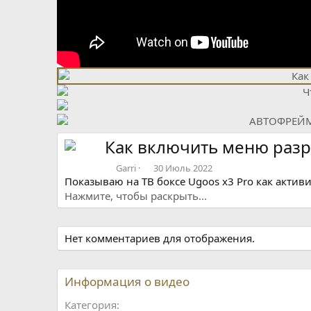
В
п
е
р
ё
Как включить меню разр
д
Garri
30 Июль 2022
Показываю на ТВ боксе Ugoos x3 Pro как актив
Нажмите, чтобы раскрыть...
Нет комментариев для отображения.
Информация о видео
Категория