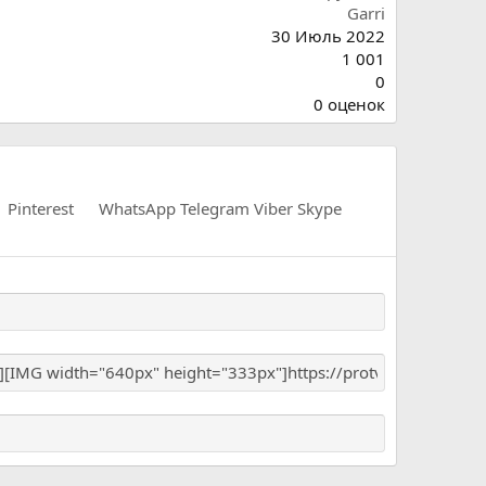
Garri
30 Июль 2022
1 001
0
0
0 оценок
.
0
0
з
Pinterest
WhatsApp
Telegram
Viber
Skype
в
ё
з
д