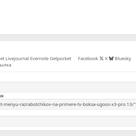
net
Livejournal
Evernote
Getpocket
Facebook
X
Bluesky
сылка
ия