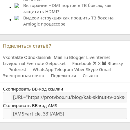
Выгорание HDMI портов в ТВ боксах, как
защитить HDMI?
Видеоинструкция как прошить ТВ бокс на
Amlogic процессоре
Поделиться статьёй
Vkontakte
Odnoklassniki
Mail.ru
Blogger
Liveinternet
Livejournal
Evernote
Getpocket
Facebook
X
Bluesky
Pinterest
WhatsApp
Telegram
Viber
Skype
Gmail
Электронная почта
Поделиться
Ссылка
Скопировать BB-код ссылки
Скопировать BB-код AMS