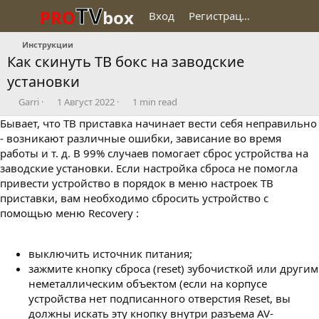
TV
PRO
box
Вход
Регистрация
Инструкции
Как скинуть ТВ бокс на заводские
установки
О
Д
A
Garri
1 Август 2022
1 min read
п
а
r
Бывает, что ТВ приставка начинает вести себя неправильно
у
т
t
- возникают различные ошибки, зависание во время
б
а
i
работы и т. д. В 99% случаев помогает сброс устройства на
л
п
c
и
у
l
заводские установки. Если настройка сброса не помогла
к
б
e
привести устройство в порядок в меню настроек ТВ
о
л
r
приставки, вам необходимо сбросить устройство с
в
и
e
помощью меню Recovery :
а
к
a
л
а
d
ц
t
выключить источник питания;
и
i
зажмите кнопку сброса (reset) зубочисткой или другим
и
m
e
неметаллическим объектом (если на корпусе
устройства нет подписанного отверстия Reset, вы
должны искать эту кнопку внутри разъема AV-