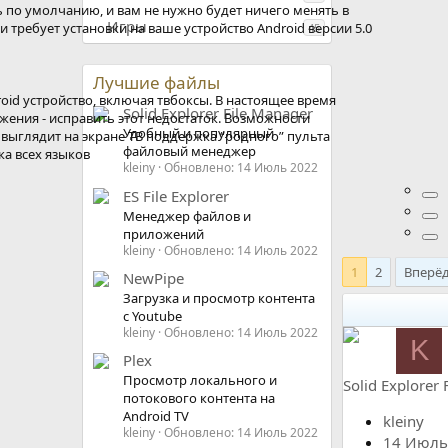
 по умолчанию, и вам не нужно будет ничего менять в
Игры
 требует установки на ваше устройство Android версии 5.0
45
Лучшие файлы
oid устройство, включая твбоксы. В настоящее время
Solid Explorer File Manager
ения - исправить этот недостаток. Возможности
Удобный и популярный
 выглядит на экране ТВ поддержка “родного” пульта
файловый менеджер
а всех языков
kleiny
Обновлено:
14 Июль 2022
ES File Explorer
Менеджер файлов и
приложений
kleiny
Обновлено:
14 Июль 2022
1
2
Вперё
NewPipe
Загрузка и просмотр контента
с Youtube
kleiny
Обновлено:
14 Июль 2022
K
Plex
Просмотр локального и
Solid Explorer
потокового контента на
Android TV
kleiny
kleiny
Обновлено:
14 Июль 2022
14 Июль