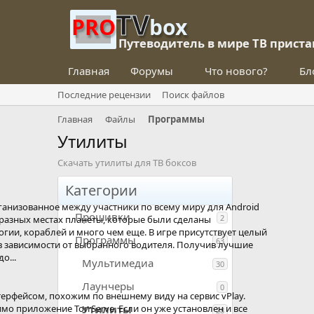
TV
PRO
box
Путеводитель в мире ТВ приста
Главная
Форумы
Что нового?
Бл
Последние рецензии
Поиск файлов
Главная
Файлы
Программы
Утилиты
Скачать утилиты для ТВ боксов
Категории
рганизованное между участники по всему миру для Android
Прошивки
2
 разных местах планеты, которые были сделаны
и, кораблей и много чем еще. В игре присутствует целый
Программы
63
в зависимости от выбранного водителя. Получив лучшие
о...
Мультимедиа
30
Лаунчеры
0
терфейсом, похожим по внешнему виду на сервис vPlay.
о приложение TorrServe. Если он уже установлен и все
Утилиты
28