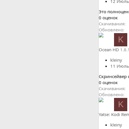
д
12 Июль
Это полноценн
0
0 оценок
.
Скачивания
0
Обновлено
0
K
з
в
Ocean HD
1.8.
ё
з
kleiny
д
11 Июль
Скринсейвер 
0
0 оценок
.
Скачивания
0
Обновлено
0
K
з
в
Yatse: Kodi Re
ё
з
kleiny