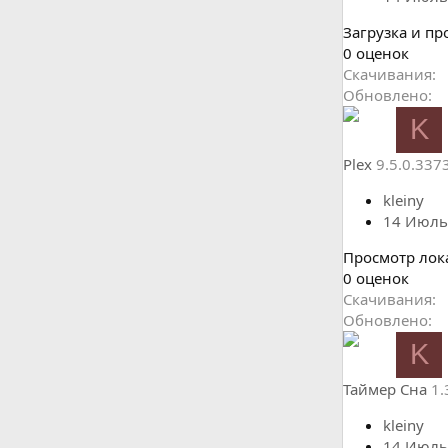
Загрузка и пр
0
0 оценок
.
Скачивания
0
Обновлено
0
K
з
в
Plex
9.5.0.337
ё
з
kleiny
д
14 Июль
Просмотр лока
0
0 оценок
.
Скачивания
0
Обновлено
0
K
з
в
Таймер Сна
1.
ё
з
kleiny
д
14 Июль