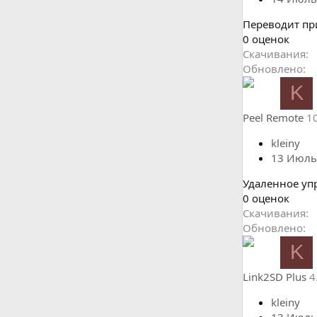
Переводит пр
0
0 оценок
.
Скачивания
0
Обновлено
0
K
з
в
Peel Remote
10
ё
з
kleiny
д
13 Июль
Удаленное уп
0
0 оценок
.
Скачивания
0
Обновлено
0
K
з
в
Link2SD Plus
4
ё
з
kleiny
д
13 Июль