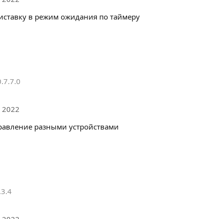
иставку в режим ожидания по таймеру
.7.7.0
 2022
равление разными устройствами
.3.4
 2022