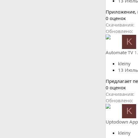
д
13 Июль
Приложение, 
0
0 оценок
.
Скачивания
0
Обновлено
0
K
з
в
Automate TV
1
ё
з
kleiny
д
13 Июль
Предлагает п
0
0 оценок
.
Скачивания
0
Обновлено
0
K
з
в
Uptodown App 
ё
з
kleiny