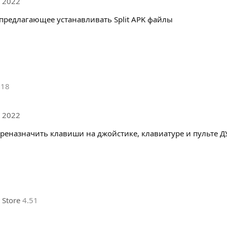
 2022
предлагающее устанавливать Split APK файлы
.18
 2022
ереназначить клавиши на джойстике, клавиатуре и пульте Д
Store
4.51