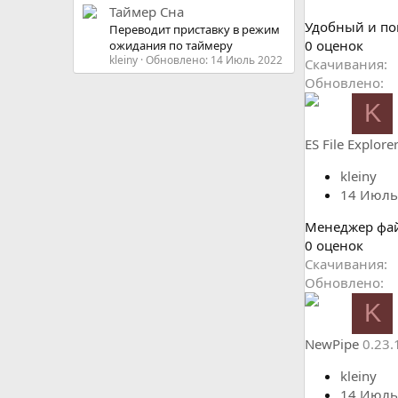
Таймер Сна
Удобный и п
Переводит приставку в режим
0
0 оценок
ожидания по таймеру
kleiny
Обновлено:
14 Июль 2022
.
Скачивания
0
Обновлено
0
K
з
в
ES File Explore
ё
з
kleiny
д
14 Июль
Менеджер фа
0
0 оценок
.
Скачивания
0
Обновлено
0
K
з
в
NewPipe
0.23.
ё
з
kleiny
д
14 Июль