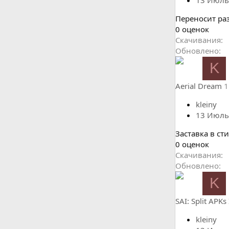
Переносит ра
0
0 оценок
.
Скачивания
0
Обновлено
0
K
з
в
Aerial Dream
1
ё
з
kleiny
д
13 Июль
Заставка в сти
0
0 оценок
.
Скачивания
0
Обновлено
0
K
з
в
SAI: Split APKs 
ё
з
kleiny