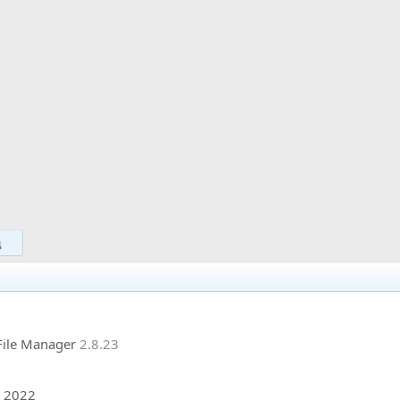
д
 File Manager
2.8.23
 2022