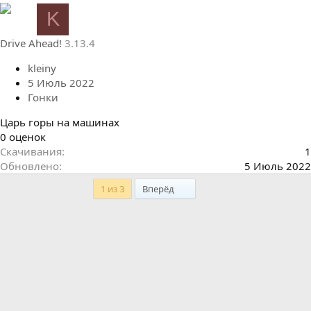
0
K
з
в
Drive Ahead!
3.13.4
ё
з
kleiny
д
5 Июль 2022
Гонки
Царь горы на машинах
0
0 оценок
.
Скачивания
1
0
Обновлено
5 Июль 2022
0
Последний
1 из 3
Вперёд
з
в
ё
з
д