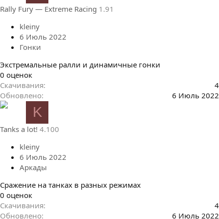
в
Rally Fury — Extreme Racing
1.91
ё
з
kleiny
д
6 Июль 2022
Гонки
Экстремальные ралли и динамичные гонки
0
0 оценок
.
Скачивания
4
0
Обновлено
6 Июль 2022
0
K
з
в
Tanks a lot!
4.100
ё
з
kleiny
д
6 Июль 2022
Аркады
Сражение на танках в разных режимах
0
0 оценок
.
Скачивания
4
0
Обновлено
6 Июль 2022