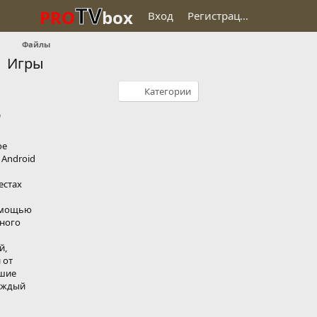
TV
PRO
box
Вход
Регистрация
Файлы
Игры
Категории
'
ое
 Android
естах
омощью
много
й,
 от
чшие
каждый