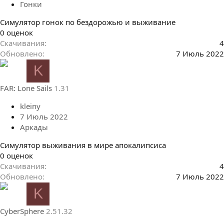
Гонки
Симулятор гонок по бездорожью и выживание
0
0 оценок
.
Скачивания
4
0
Обновлено
7 Июль 2022
0
K
з
в
FAR: Lone Sails
1.31
ё
з
kleiny
д
7 Июль 2022
Аркады
Симулятор выживания в мире апокалипсиса
0
0 оценок
.
Скачивания
4
0
Обновлено
7 Июль 2022
0
K
з
в
CyberSphere
2.51.32
ё