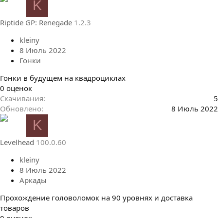
K
з
в
Riptide GP: Renegade
1.2.3
ё
з
kleiny
д
8 Июль 2022
Гонки
Гонки в будущем на квадроциклах
0
0 оценок
.
Скачивания
5
0
Обновлено
8 Июль 2022
0
K
з
в
Levelhead
100.0.60
ё
з
kleiny
д
8 Июль 2022
Аркады
Прохождение головоломок на 90 уровнях и доставка
товаров
0
0 оценок