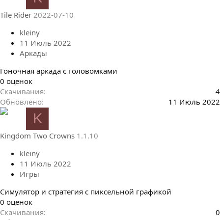
з
в
Tile Rider
2022-07-10
ё
з
kleiny
д
11 Июль 2022
Аркады
Гоночная аркада с головомками
0
0 оценок
.
Скачивания
4
0
Обновлено
11 Июль 2022
0
K
з
в
Kingdom Two Crowns
1.1.10
ё
з
kleiny
д
11 Июль 2022
Игры
Симулятор и стратегия с пиксельной графикой
0
0 оценок
.
Скачивания
0