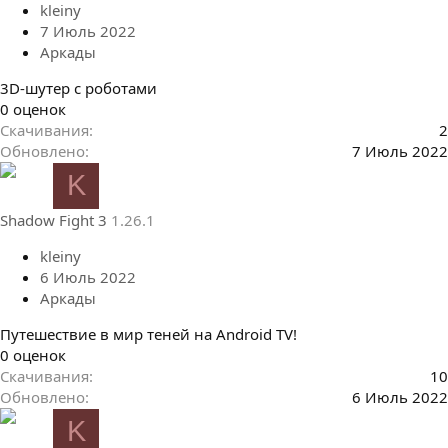
з
kleiny
д
7 Июль 2022
Аркады
3D-шутер с роботами
0
0 оценок
.
Скачивания
2
0
Обновлено
7 Июль 2022
0
K
з
в
Shadow Fight 3
1.26.1
ё
з
kleiny
д
6 Июль 2022
Аркады
Путешествие в мир теней на Android TV!
0
0 оценок
.
Скачивания
10
0
Обновлено
6 Июль 2022
0
K
з