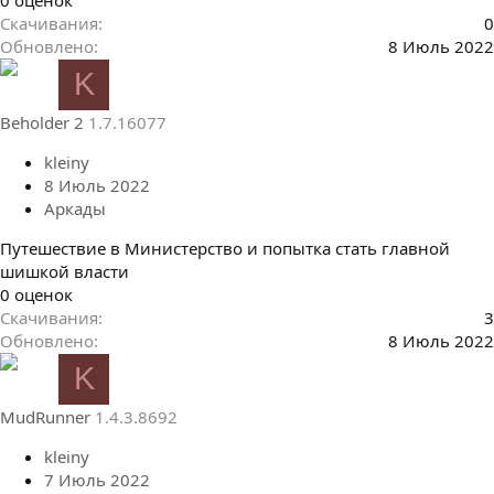
.
Скачивания
0
0
Обновлено
8 Июль 2022
0
K
з
в
Beholder 2
1.7.16077
ё
з
kleiny
д
8 Июль 2022
Аркады
Путешествие в Министерство и попытка стать главной
шишкой власти
0
0 оценок
.
Скачивания
3
0
Обновлено
8 Июль 2022
0
K
з
в
MudRunner
1.4.3.8692
ё
з
kleiny
д
7 Июль 2022