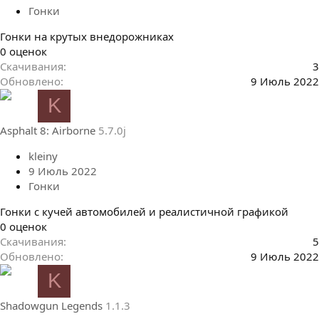
Гонки
Гонки на крутых внедорожниках
0
0 оценок
.
Скачивания
3
0
Обновлено
9 Июль 2022
0
K
з
в
Asphalt 8: Airborne
5.7.0j
ё
з
kleiny
д
9 Июль 2022
Гонки
Гонки с кучей автомобилей и реалистичной графикой
0
0 оценок
.
Скачивания
5
0
Обновлено
9 Июль 2022
0
K
з
в
Shadowgun Legends
1.1.3
ё