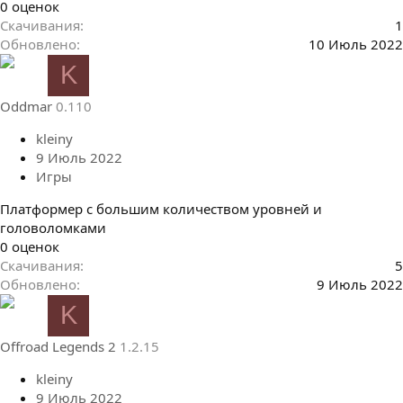
0
0 оценок
.
Скачивания
1
0
Обновлено
10 Июль 2022
0
K
з
в
Oddmar
0.110
ё
з
kleiny
д
9 Июль 2022
Игры
Платформер с большим количеством уровней и
головоломками
0
0 оценок
.
Скачивания
5
0
Обновлено
9 Июль 2022
0
K
з
в
Offroad Legends 2
1.2.15
ё
з
kleiny
д
9 Июль 2022