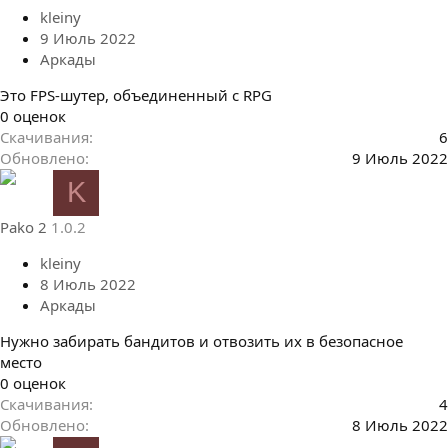
з
kleiny
д
9 Июль 2022
Аркады
Это FPS-шутер, объединенный с RPG
0
0 оценок
.
Скачивания
6
0
Обновлено
9 Июль 2022
0
K
з
в
Pako 2
1.0.2
ё
з
kleiny
д
8 Июль 2022
Аркады
Нужно забирать бандитов и отвозить их в безопасное
место
0
0 оценок
.
Скачивания
4
0
Обновлено
8 Июль 2022
0