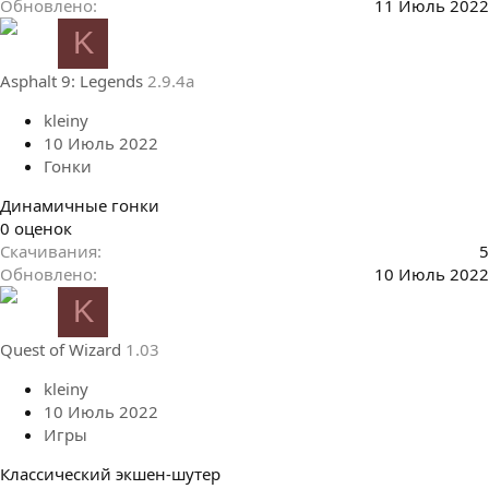
0
Обновлено
11 Июль 2022
0
K
з
в
Asphalt 9: Legends
2.9.4a
ё
з
kleiny
д
10 Июль 2022
Гонки
Динамичные гонки
0
0 оценок
.
Скачивания
5
0
Обновлено
10 Июль 2022
0
K
з
в
Quest of Wizard
1.03
ё
з
kleiny
д
10 Июль 2022
Игры
Классический экшен-шутер