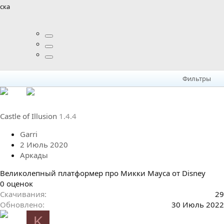
ска
0
0
0
з
в
ё
Фильтры
з
д
Castle of Illusion
1.4.4
Garri
2 Июль 2020
Аркады
Великолепный платформер про Микки Мауса от Disney
0
0 оценок
.
Скачивания
29
0
Обновлено
30 Июль 2022
0
K