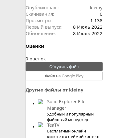
Опубликовал
kleiny
Скачивания
0
Просмотры
1 138
Первый выпуск
8 Июль 2022
Обновление
8 Июль 2022
Оценки
0
0 оценок
.
Обсудить файл
0
Файл на Google Play
0
з
Другие файлы от kleiny
в
ё
Solid Explorer File
з
Manager
д
Удобный и популярный
файловый менеджер
TeaTV
Бесплатный онлайн
кинотеатр с уймой контент