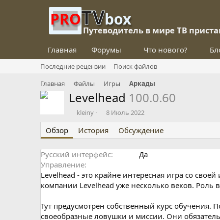
TV
PRO
box
Путеводитель в мире ТВ приста
Главная
Форумы
Что нового?
Бл
Последние рецензии
Поиск файлов
Главная
Файлы
Игры
Аркады
Levelhead
100.0.60
О
Д
kleiny
8 Июль 2022
п
а
Обзор
у
История
т
Обсуждение
б
а
л
с
Русский интерфейс
Да
и
о
Управление
к
з
о
д
Levelhead - это крайне интересная игра со своей
в
а
компании Levelhead уже несколько веков. Роль 
а
н
л
и
Тут предусмотрен собственный курс обучения. П
я
своеобразные ловушки и миссии. Они обязател