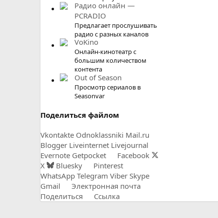
Радио онлайн —
PCRADIO
Предлагает прослушивать
радио с разных каналов
VoKino
Онлайн-кинотеатр с
большим количеством
контента
Out of Season
Просмотр сериалов в
Seasonvar
Поделиться файлом
Vkontakte
Odnoklassniki
Mail.ru
Blogger
Liveinternet
Livejournal
Evernote
Getpocket
Facebook
X
Bluesky
Pinterest
WhatsApp
Telegram
Viber
Skype
Gmail
Электронная почта
Поделиться
Ссылка