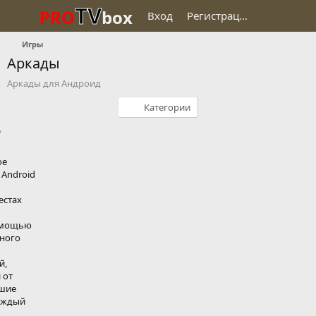
TV
PRO
box
Вход
Регистрация
Игры
Аркады
Аркады для Андроид
Категории
'
ое
 Android
естах
омощью
много
й,
 от
чшие
каждый