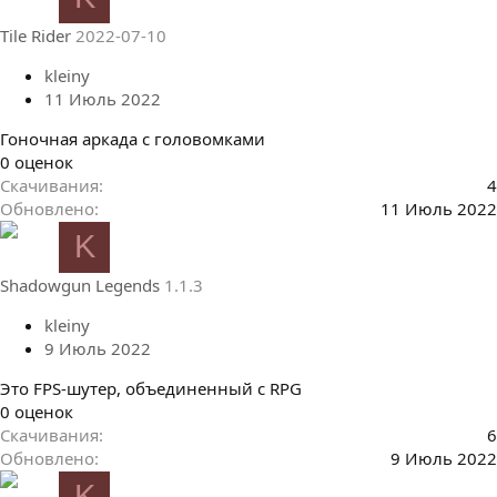
з
в
Tile Rider
2022-07-10
ё
з
kleiny
д
11 Июль 2022
Гоночная аркада с головомками
0
0 оценок
.
Скачивания
4
0
Обновлено
11 Июль 2022
0
K
з
в
Shadowgun Legends
1.1.3
ё
з
kleiny
д
9 Июль 2022
Это FPS-шутер, объединенный с RPG
0
0 оценок
.
Скачивания
6
0
Обновлено
9 Июль 2022
0
K