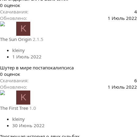
0
0 оценок
.
Скачивания
4
0
Обновлено
1 Июль 2022
0
K
з
в
The Sun Origin
2.1.5
ё
з
kleiny
д
1 Июль 2022
Шутер в мире постапокалипсиса
0
0 оценок
.
Скачивания
6
0
Обновлено
1 Июль 2022
0
K
з
в
The First Tree
1.0
ё
з
kleiny
д
30 Июнь 2022
Трогающая история о двух судьбах