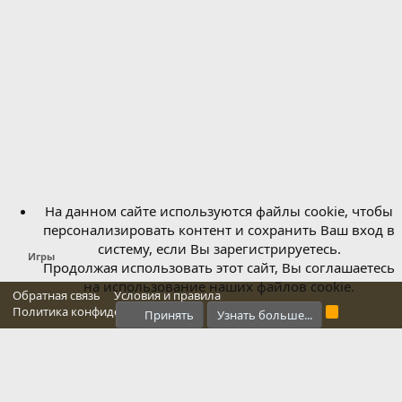
д
На данном сайте используются файлы cookie, чтобы
персонализировать контент и сохранить Ваш вход в
систему, если Вы зарегистрируетесь.
Игры
Продолжая использовать этот сайт, Вы соглашаетесь
на использование наших файлов cookie.
Обратная связь
Условия и правила
Политика конфиденциальности
Справка
Главная
R
Принять
Узнать больше...
S
S