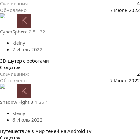
.
Скачивания
4
0
Обновлено
7 Июль 2022
0
K
з
в
CyberSphere
2.51.32
ё
з
kleiny
д
7 Июль 2022
3D-шутер с роботами
0
0 оценок
.
Скачивания
2
0
Обновлено
7 Июль 2022
0
K
з
в
Shadow Fight 3
1.26.1
ё
з
kleiny
д
6 Июль 2022
Путешествие в мир теней на Android TV!
0
0 оценок