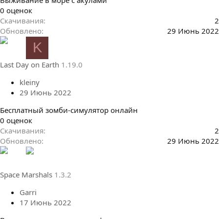
0
0 оценок
.
Скачивания
2
0
Обновлено
29 Июнь 2022
0
K
з
в
Last Day on Earth
1.19.0
ё
з
kleiny
д
29 Июнь 2022
Бесплатный зомби-симулятор онлайн
0
0 оценок
.
Скачивания
2
0
Обновлено
29 Июнь 2022
0
з
в
Space Marshals
1.3.2
ё
з
Garri
д
17 Июнь 2022