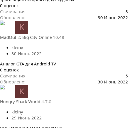
0
0 оценок
.
Скачивания
3
0
Обновлено
30 Июнь 2022
0
K
з
в
MadOut 2: Big City Online
10.48
ё
з
kleiny
д
30 Июнь 2022
Аналог GTA для Android TV
0
0 оценок
.
Скачивания
5
0
Обновлено
30 Июнь 2022
0
K
з
в
Hungry Shark World
4.7.0
ё
з
kleiny
д
29 Июнь 2022
Выживание в море с акулами