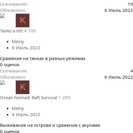
.
Скачивания
10
0
Обновлено
6 Июль 2022
0
K
з
в
Tanks a lot!
4.100
ё
з
kleiny
д
6 Июль 2022
Сражение на танках в разных режимах
0
0 оценок
.
Скачивания
4
0
Обновлено
6 Июль 2022
0
K
з
в
Ocean Nomad: Raft Survival
1.205
ё
з
kleiny
д
4 Июль 2022
Выживание на острове и сражение с акулами
0
0 оценок