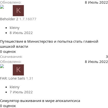
0
Обновлено
8 Июль 2022
0
K
з
в
Beholder 2
1.7.16077
ё
з
kleiny
д
8 Июль 2022
Путешествие в Министерство и попытка стать главной
шишкой власти
0
0 оценок
.
Скачивания
3
0
Обновлено
8 Июль 2022
0
K
з
в
FAR: Lone Sails
1.31
ё
з
kleiny
д
7 Июль 2022
Симулятор выживания в мире апокалипсиса
0
0 оценок