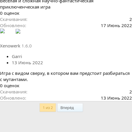
Веселая и сложная научно-фантастическая
приключенческая игра
0
0 оценок
.
Скачивания
2
0
Обновлено
17 Июнь 2022
0
з
в
Xenowerk
1.6.0
ё
з
Garri
д
13 Июнь 2022
Игра с видом сверху, в котором вам предстоит разбираться
с мутантами.
0
0 оценок
.
Скачивания
2
0
Обновлено
13 Июнь 2022
0
Последний
1 из 2
Вперёд
з
в
ё
з