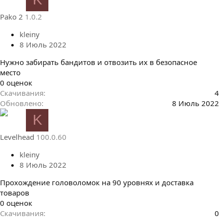
з
в
Pako 2
1.0.2
ё
з
kleiny
д
8 Июль 2022
Нужно забирать бандитов и отвозить их в безопасное
место
0
0 оценок
.
Скачивания
4
0
Обновлено
8 Июль 2022
0
K
з
в
Levelhead
100.0.60
ё
з
kleiny
д
8 Июль 2022
Прохождение головоломок на 90 уровнях и доставка
товаров
0
0 оценок
.
Скачивания
0