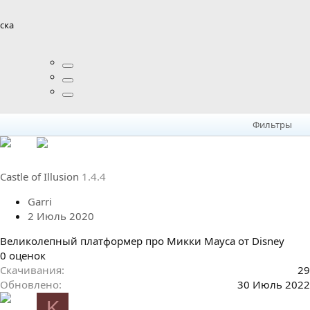
ска
0
0
0
з
в
ё
Фильтры
з
д
Castle of Illusion
1.4.4
Garri
2 Июль 2020
Великолепный платформер про Микки Мауса от Disney
0
0 оценок
.
Скачивания
29
0
Обновлено
30 Июль 2022
0
K