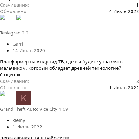
.
Скачивания
1
0
Обновлено
4 Июль 2022
0
з
в
Teslagrad
2.2
ё
з
Garri
д
14 Июль 2020
Платформер на Андроид ТВ, где вы будете управлять
мальчиком, который обладает древней технологией
0
0 оценок
.
Скачивания
8
0
Обновлено
1 Июль 2022
0
K
з
в
Grand Theft Auto: Vice City
1.09
ё
з
kleiny
д
1 Июль 2022
Легендарная GTA в Вайс-сити!