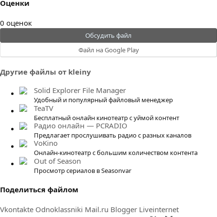
Оценки
0
0 оценок
.
Обсудить файл
0
Файл на Google Play
0
з
Другие файлы от kleiny
в
ё
Solid Explorer File Manager
з
Удобный и популярный файловый менеджер
д
TeaTV
Бесплатный онлайн кинотеатр с уймой контент
Радио онлайн — PCRADIO
Предлагает прослушивать радио с разных каналов
VoKino
Онлайн-кинотеатр с большим количеством контента
Out of Season
Просмотр сериалов в Seasonvar
Поделиться файлом
Vkontakte
Odnoklassniki
Mail.ru
Blogger
Liveinternet