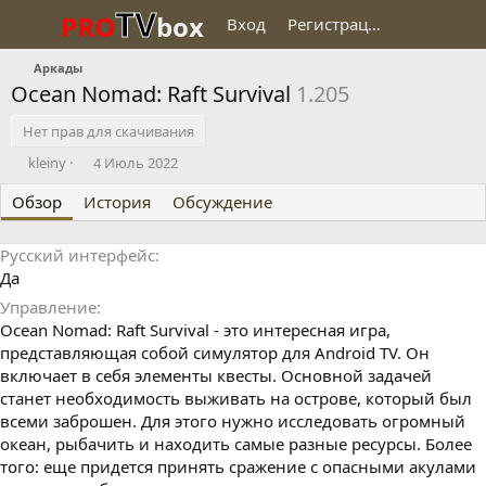
TV
PRO
box
Вход
Регистрация
Аркады
Ocean Nomad: Raft Survival
1.205
Нет прав для скачивания
О
Д
kleiny
4 Июль 2022
п
а
Обзор
у
История
т
Обсуждение
б
а
л
с
Русский интерфейс
и
о
Да
к
з
о
д
Управление
в
а
Ocean Nomad: Raft Survival - это интересная игра,
а
н
представляющая собой симулятор для Android TV. Он
л
и
включает в себя элементы квесты. Основной задачей
я
станет необходимость выживать на острове, который был
всеми заброшен. Для этого нужно исследовать огромный
океан, рыбачить и находить самые разные ресурсы. Более
того: еще придется принять сражение с опасными акулами