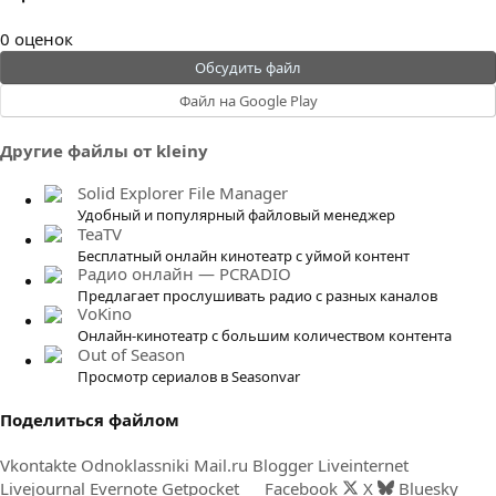
0
0 оценок
.
Обсудить файл
0
Файл на Google Play
0
з
Другие файлы от kleiny
в
ё
Solid Explorer File Manager
з
Удобный и популярный файловый менеджер
д
TeaTV
Бесплатный онлайн кинотеатр с уймой контент
Радио онлайн — PCRADIO
Предлагает прослушивать радио с разных каналов
VoKino
Онлайн-кинотеатр с большим количеством контента
Out of Season
Просмотр сериалов в Seasonvar
Поделиться файлом
Vkontakte
Odnoklassniki
Mail.ru
Blogger
Liveinternet
Livejournal
Evernote
Getpocket
Facebook
X
Bluesky