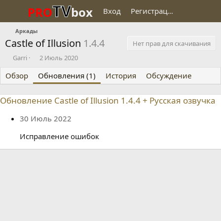
TV
PRO
box
Вход
Регистрация
Аркады
Castle of Illusion
1.4.4
Нет прав для скачивания
О
Д
Garri
2 Июль 2020
п
а
Обзор
у
Обновления (1)
т
История
Обсуждение
б
а
л
с
Обновление Castle of Illusion 1.4.4 + Русская озвучка
и
о
к
з
30 Июль 2022
о
д
в
а
Исправление ошибок
а
н
л
и
я