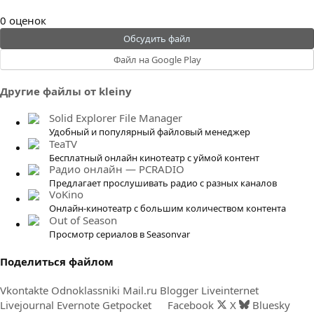
0
0 оценок
.
Обсудить файл
0
Файл на Google Play
0
з
Другие файлы от kleiny
в
ё
Solid Explorer File Manager
з
Удобный и популярный файловый менеджер
д
TeaTV
Бесплатный онлайн кинотеатр с уймой контент
Радио онлайн — PCRADIO
Предлагает прослушивать радио с разных каналов
VoKino
Онлайн-кинотеатр с большим количеством контента
Out of Season
Просмотр сериалов в Seasonvar
Поделиться файлом
Vkontakte
Odnoklassniki
Mail.ru
Blogger
Liveinternet
Livejournal
Evernote
Getpocket
Facebook
X
Bluesky