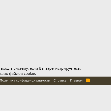
ход в систему, если Вы зарегистрируетесь.
аших файлов cookie.
Политика конфиденциальности
Справка
Главная
R
S
S