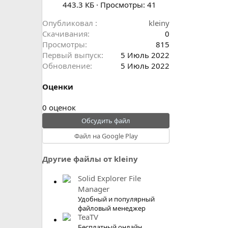
443.3 КБ · Просмотры: 41
Опубликовал
kleiny
Скачивания
0
Просмотры
815
Первый выпуск
5 Июль 2022
Обновление
5 Июль 2022
Оценки
0
0 оценок
.
Обсудить файл
0
Файл на Google Play
0
з
Другие файлы от kleiny
в
ё
Solid Explorer File
з
Manager
д
Удобный и популярный
файловый менеджер
TeaTV
Бесплатный онлайн