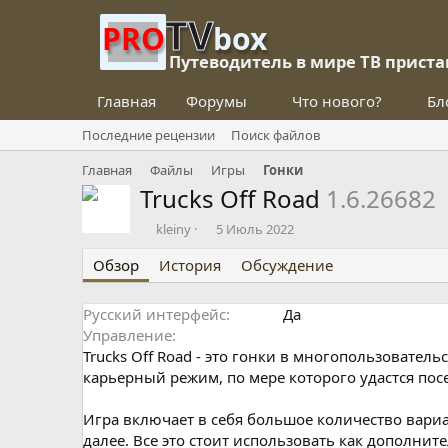
TV
PRO
box
Путеводитель в мире ТВ приста
Главная
Форумы
Что нового?
Бл
Последние рецензии
Поиск файлов
Главная
Файлы
Игры
Гонки
Trucks Off Road
1.6.26682
О
Д
kleiny
5 Июль 2022
п
а
Обзор
у
История
т
Обсуждение
б
а
л
с
Русский интерфейс
Да
и
о
Управление
к
з
о
д
Trucks Off Road - это гонки в многопользовате
в
а
карьерный режим, по мере которого удастся пос
а
н
л
и
Игра включает в себя большое количество вариа
я
далее. Все это стоит использовать как дополнит