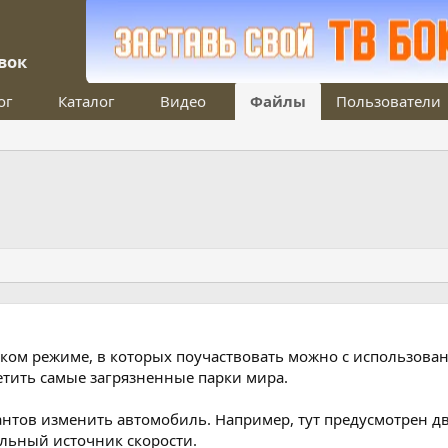
вок
ог
Каталог
Видео
Файлы
Пользователи
льском режиме, в которых поучаствовать можно с использова
етить самые загрязненные парки мира.
нтов изменить автомобиль. Например, тут предусмотрен дв
ельный источник скорости.