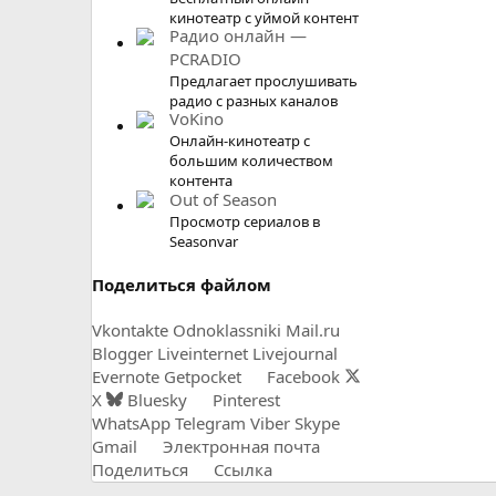
кинотеатр с уймой контент
Радио онлайн —
PCRADIO
Предлагает прослушивать
радио с разных каналов
VoKino
Онлайн-кинотеатр с
большим количеством
контента
Out of Season
Просмотр сериалов в
Seasonvar
Поделиться файлом
Vkontakte
Odnoklassniki
Mail.ru
Blogger
Liveinternet
Livejournal
Evernote
Getpocket
Facebook
X
Bluesky
Pinterest
WhatsApp
Telegram
Viber
Skype
Gmail
Электронная почта
Поделиться
Ссылка