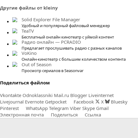
з
Другие файлы от kleiny
в
ё
Solid Explorer File Manager
з
Удобный и популярный файловый менеджер
д
TeaTV
Бесплатный онлайн кинотеатр с уймой контент
Радио онлайн — PCRADIO
Предлагает прослушивать радио с разных каналов
VoKino
Онлайн-кинотеатр с большим количеством контента
Out of Season
Просмотр сериалов в Seasonvar
Поделиться файлом
Vkontakte
Odnoklassniki
Mail.ru
Blogger
Liveinternet
Livejournal
Evernote
Getpocket
Facebook
X
Bluesky
Pinterest
WhatsApp
Telegram
Viber
Skype
Gmail
Электронная почта
Поделиться
Ссылка