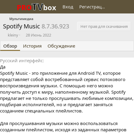
TV
PRO
box
Вход
Регистрация
Мультимедиа
Spotify Music
8.7.36.923
Нет прав для скачивания
О
Д
kleiny
28 Июнь 2022
п
а
Обзор
у
История
т
Обсуждение
б
а
л
с
Русский интерфейс
и
о
Да
к
з
о
д
Spotify Music - это приложение для Android TV, которое
в
а
представляет собой востребованный сервис потокового
а
н
воспроизведения музыки. С помощью него можно
л
и
получить доступ к миру, наполненному музыкой. Spotify
я
предлагает не только прослушивать любимые композиции,
подбирая исполнителей, но и предлагает заняться
созданием специальных плейлистов.
Для прослушивания музыки можно воспользоваться
созданным плейлистом, исходя из заданных параметров