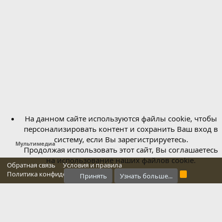
На данном сайте используются файлы cookie, чтобы
персонализировать контент и сохранить Ваш вход в
систему, если Вы зарегистрируетесь.
Мультимедиа
Продолжая использовать этот сайт, Вы соглашаетесь
на использование наших файлов cookie.
Обратная связь
Условия и правила
Политика конфиденциальности
Справка
Главная
R
Принять
Узнать больше...
S
S