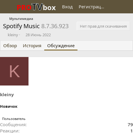
TV
PRO
box
Вход
Регистрация
Мультимедиа
Spotify Music
8.7.36.923
Нет прав для скачивания
А
Д
kleiny
28 Июнь 2022
в
а
Обзор
т
История
т
Обсуждение
о
а
р
н
т
а
K
е
ч
м
а
ы
л
а
kleiny
Новичок
Пользователь
Сообщения
79
Реакции
1