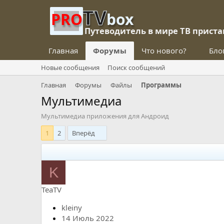
TV
PRO
box
Путеводитель в мире ТВ приста
Главная
Форумы
Что нового?
Бло
Новые сообщения
Поиск сообщений
Главная
Форумы
Файлы
Программы
Мультимедиа
Мультимедиа приложения для Андроид
1
2
Вперёд
K
TeaTV
kleiny
14 Июль 2022