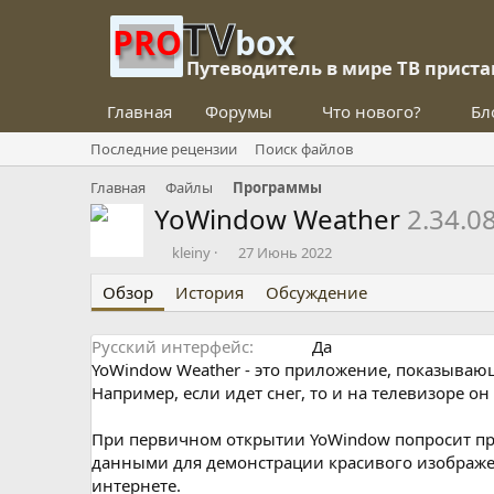
TV
PRO
box
Путеводитель в мире ТВ приста
Главная
Форумы
Что нового?
Бл
Последние рецензии
Поиск файлов
Главная
Файлы
Программы
YoWindow Weather
2.34.0
О
Д
kleiny
27 Июнь 2022
п
а
Обзор
у
История
т
Обсуждение
б
а
л
с
Русский интерфейс
Да
и
о
YoWindow Weather - это приложение, показывающе
к
з
о
д
Например, если идет снег, то и на телевизоре о
в
а
а
н
При первичном открытии YoWindow попросит пре
л
и
данными для демонстрации красивого изображен
я
интернете.