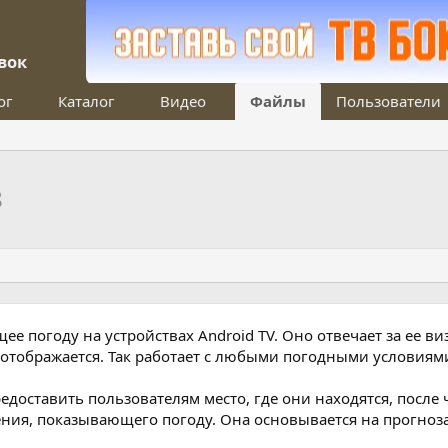
вок
ог
Каталог
Видео
Файлы
Пользователи
8
е погоду на устройствах Android TV. Оно отвечает за ее в
н отображается. Так работает с любыми погодными условиям
доставить пользователям место, где они находятся, после
ия, показывающего погоду. Она основывается на прогнозах