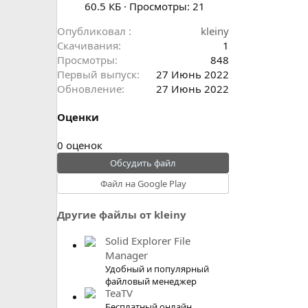
60.5 КБ · Просмотры: 21
Опубликовал
kleiny
Скачивания
1
Просмотры
848
Первый выпуск
27 Июнь 2022
Обновление
27 Июнь 2022
Оценки
0
0 оценок
.
Обсудить файл
0
Файл на Google Play
0
з
Другие файлы от kleiny
в
ё
Solid Explorer File
з
Manager
д
Удобный и популярный
файловый менеджер
TeaTV
Бесплатный онлайн