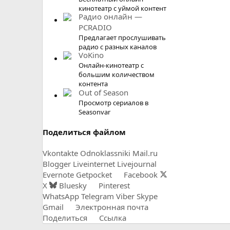
кинотеатр с уймой контент
Радио онлайн —
PCRADIO
Предлагает прослушивать
радио с разных каналов
VoKino
Онлайн-кинотеатр с
большим количеством
контента
Out of Season
Просмотр сериалов в
Seasonvar
Поделиться файлом
Vkontakte
Odnoklassniki
Mail.ru
Blogger
Liveinternet
Livejournal
Evernote
Getpocket
Facebook
X
Bluesky
Pinterest
WhatsApp
Telegram
Viber
Skype
Gmail
Электронная почта
Поделиться
Ссылка