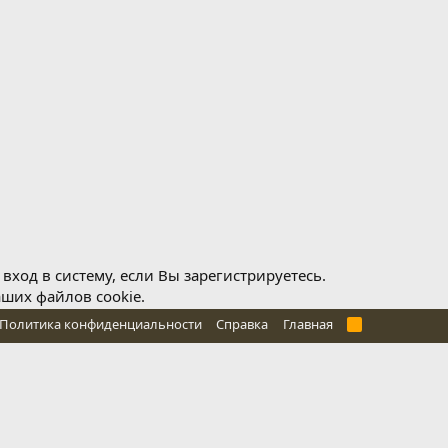
ход в систему, если Вы зарегистрируетесь.
аших файлов cookie.
Политика конфиденциальности
Справка
Главная
R
S
S