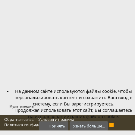
На данном сайте используются файлы cookie, чтобы
персонализировать контент и сохранить Ваш вход в
систему, если Вы зарегистрируетесь.
Мультимедиа
Продолжая использовать этот сайт, Вы соглашаетесь
на использование наших файлов cookie.
Обратная связь
Условия и правила
Политика конфиденциальности
Справка
Главная
R
Принять
Узнать больше...
S
S