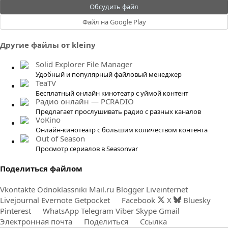
.
Обсудить файл
0
Файл на Google Play
0
з
Другие файлы от kleiny
в
ё
Solid Explorer File Manager
з
Удобный и популярный файловый менеджер
д
TeaTV
Бесплатный онлайн кинотеатр с уймой контент
Радио онлайн — PCRADIO
Предлагает прослушивать радио с разных каналов
VoKino
Онлайн-кинотеатр с большим количеством контента
Out of Season
Просмотр сериалов в Seasonvar
Поделиться файлом
Vkontakte
Odnoklassniki
Mail.ru
Blogger
Liveinternet
Livejournal
Evernote
Getpocket
Facebook
X
Bluesky
Pinterest
WhatsApp
Telegram
Viber
Skype
Gmail
Электронная почта
Поделиться
Ссылка