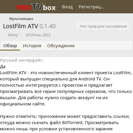
TV
PRO
box
Вход
Регистрация
Мультимедиа
LostFilm ATV
0.1.40
Нет прав для скачивания
О
Д
kleiny
28 Июнь 2022
п
а
Обзор
у
История
т
Обсуждение
б
а
л
с
Русский интерфейс
и
о
Да
к
з
о
д
LostFilm ATV - это новоиспеченный клиент проекта LostFilm,
в
а
который выпущен специально для Android TV. Он
а
н
полностью интегрируется с проектом и предлагает
л
и
просматривать все серии популярных сериалов, что только
я
вышли. Для работы нужно создать аккаунт на их
официальном сайте.
Нужно отметить: приложение может предоставить ссылки,
откуда можно скачать файл BitTorrent. Просматривать
можно лишь при условии установленного заранее