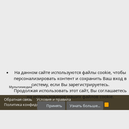
На данном сайте используются файлы cookie, чтобы
персонализировать контент и сохранить Ваш вход в
систему, если Вы зарегистрируетесь.
Мультимедиа
Продолжая использовать этот сайт, Вы соглашаетесь
на использование наших файлов cookie.
Обратная связь
Условия и правила
Политика конфиденциальности
Справка
Главная
R
Принять
Узнать больше...
S
S