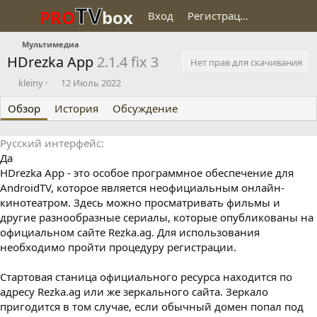
TV
PRO
box
Вход
Регистрация
Мультимедиа
HDrezka App
2.1.4 fix 3
Нет прав для скачивания
О
Д
kleiny
12 Июль 2022
п
а
Обзор
у
История
т
Обсуждение
б
а
л
с
Русский интерфейс
и
о
Да
к
з
о
д
HDrezka App - это особое программное обеспечение для
в
а
AndroidTV, которое является неофициальным онлайн-
а
н
кинотеатром. Здесь можно просматривать фильмы и
л
и
другие разнообразные сериалы, которые опубликованы на
я
официальном сайте Rezka.ag. Для использования
необходимо пройти процедуру регистрации.
Стартовая станица официального ресурса находится по
адресу Rezka.ag или же зеркального сайта. Зеркало
пригодится в том случае, если обычный домен попал под