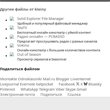
0
0
Другие файлы от kleiny
з
в
Solid Explorer File Manager
ё
Удобный и популярный файловый менеджер
TeaTV
з
Бесплатный онлайн кинотеатр с уймой контент
д
Радио онлайн — PCRADIO
Предлагает прослушивать радио с разных каналов
VoKino
Онлайн-кинотеатр с большим количеством контента
Out of Season
Просмотр сериалов в Seasonvar
Поделиться файлом
Vkontakte
Odnoklassniki
Mail.ru
Blogger
Liveinternet
Livejournal
Evernote
Getpocket
Facebook
X
Bluesky
Pinterest
WhatsApp
Telegram
Viber
Skype
Gmail
Электронная почта
Поделиться
Ссылка