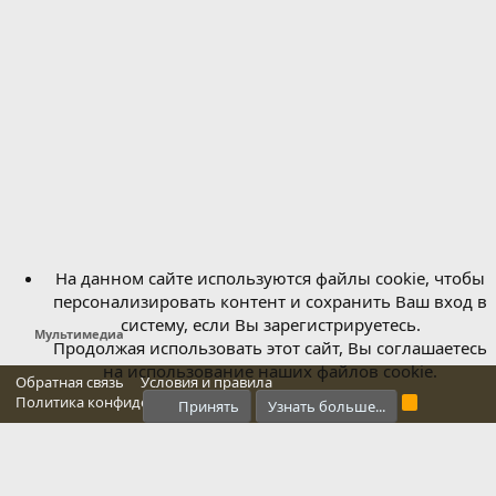
На данном сайте используются файлы cookie, чтобы
персонализировать контент и сохранить Ваш вход в
систему, если Вы зарегистрируетесь.
Мультимедиа
Продолжая использовать этот сайт, Вы соглашаетесь
на использование наших файлов cookie.
Обратная связь
Условия и правила
Политика конфиденциальности
Справка
Главная
R
Принять
Узнать больше...
S
S