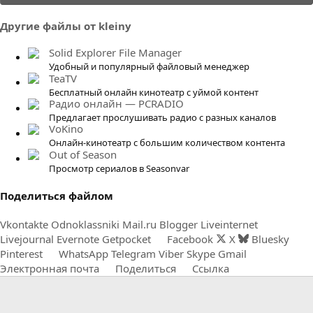
0
0
Другие файлы от kleiny
з
в
Solid Explorer File Manager
ё
Удобный и популярный файловый менеджер
TeaTV
з
Бесплатный онлайн кинотеатр с уймой контент
д
Радио онлайн — PCRADIO
Предлагает прослушивать радио с разных каналов
VoKino
Онлайн-кинотеатр с большим количеством контента
Out of Season
Просмотр сериалов в Seasonvar
Поделиться файлом
Vkontakte
Odnoklassniki
Mail.ru
Blogger
Liveinternet
Livejournal
Evernote
Getpocket
Facebook
X
Bluesky
Pinterest
WhatsApp
Telegram
Viber
Skype
Gmail
Электронная почта
Поделиться
Ссылка