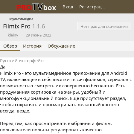
TV
PRO
box
Вход
Регистрация
Мультимедиа
Filmix Pro
1.1.6
Нет прав для скачивания
О
Д
kleiny
29 Июнь 2022
п
а
Обзор
у
История
т
Обсуждение
б
а
л
с
Русский интерфейс
и
о
Да
к
з
о
д
Filmix Pro - это мультимедийное приложение для Android
в
а
TV, включающее в себя десятки тысяч фильмов, сериалов с
а
н
возможностью смотреть их совершенно бесплатно. Есть
л
и
продуманная сортировка на жанры, удобный и
я
многофункциональный поиск. Еще присутствует раздел,
чтобы сохранять и просматривать желанный контент
всегда, везде.
Перед тем, как просматривать выбранный фильм,
пользователи вольны регулировать качество