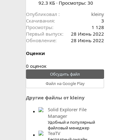
92.3 КБ · Просмотры: 30
Опубликовал
kleiny
Скачивания
3
Просмотры
1 128
Первый выпуск
28 Июнь 2022
Обновление
28 Июнь 2022
Оценки
0
0 оценок
.
Обсудить файл
0
Файл на Google Play
0
з
Другие файлы от kleiny
в
ё
Solid Explorer File
з
Manager
д
Удобный и популярный
файловый менеджер
TeaTV
Бесплатный онлайн