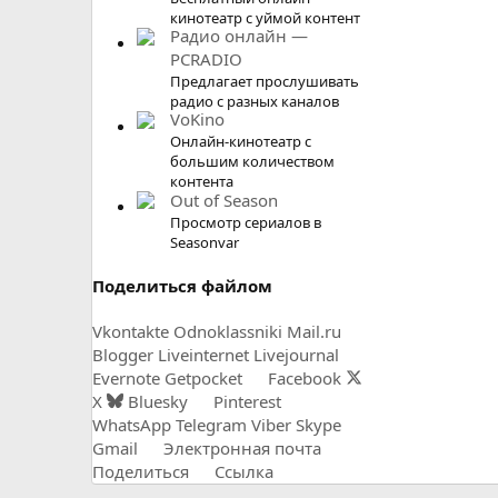
кинотеатр с уймой контент
Радио онлайн —
PCRADIO
Предлагает прослушивать
радио с разных каналов
VoKino
Онлайн-кинотеатр с
большим количеством
контента
Out of Season
Просмотр сериалов в
Seasonvar
Поделиться файлом
Vkontakte
Odnoklassniki
Mail.ru
Blogger
Liveinternet
Livejournal
Evernote
Getpocket
Facebook
X
Bluesky
Pinterest
WhatsApp
Telegram
Viber
Skype
Gmail
Электронная почта
Поделиться
Ссылка