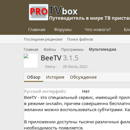
TV
PRO
box
Путеводитель в мире ТВ приста
Главная
Форумы
Что нового?
Бл
Последние рецензии
Поиск файлов
Главная
Файлы
Программы
Мультимедиа
BeeTV
3.1.5
О
Д
kleiny
28 Июнь 2022
п
а
Обзор
у
История
т
Обсуждение
б
а
л
с
Русский интерфейс
Нет
и
о
BeeTV - это специальный сервис, имеющий прил
к
з
о
д
в режиме онлайн, причем совершенно бесплатно
в
а
желании можно воспользоваться субтитрами. Ка
а
н
л
и
В приложении доступны тысячи различных фильм
я
необходимость появляется.