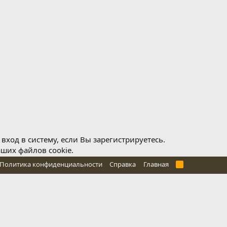
ход в систему, если Вы зарегистрируетесь.
аших файлов cookie.
Политика конфиденциальности
Справка
Главная
R
S
S