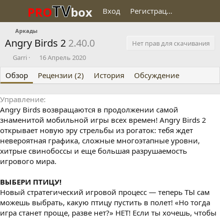
TV
PRO
box
Вход
Регистрация
Аркады
Angry Birds 2
2.40.0
Нет прав для скачивания
О
Д
Garri
16 Апрель 2020
п
а
Обзор
у
Рецензии (2)
т
История
Обсуждение
б
а
л
с
Управление
и
о
Angry Birds возвращаются в продолжении самой
к
з
о
д
знаменитой мобильной игры всех времен! Angry Birds 2
в
а
открывает новую эру стрельбы из рогаток: тебя ждет
а
н
невероятная графика, сложные многоэтапные уровни,
л
и
хитрые свинобоссы и еще большая разрушаемость
я
игрового мира.
ВЫБЕРИ ПТИЦУ!
Новый стратегический игровой процесс — теперь ТЫ сам
можешь выбрать, какую птицу пустить в полет! «Но тогда
игра станет проще, разве нет?» НЕТ! Если ты хочешь, чтобы