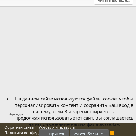
о
Читать дальше...
д
т
и
в
На данном сайте используются файлы cookie, чтобы
персонализировать контент и сохранить Ваш вход в
систему, если Вы зарегистрируетесь.
Аркады
Продолжая использовать этот сайт, Вы соглашаетесь
на использование наших файлов cookie.
Обратная связь
Условия и правила
Политика конфиденциальности
Справка
Главная
R
Принять
Узнать больше...