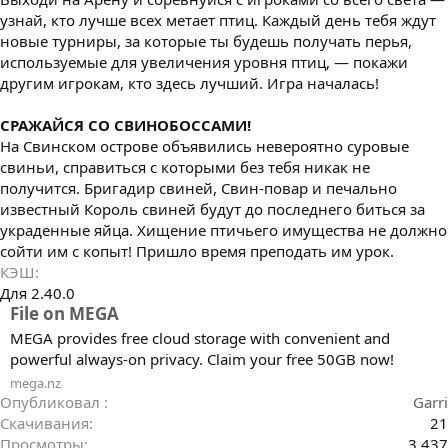
узнай, кто лучше всех метает птиц. Каждый день тебя ждут
новые турниры, за которые ты будешь получать перья,
используемые для увеличения уровня птиц, — покажи
другим игрокам, кто здесь лучший. Игра началась!
СРАЖАЙСЯ СО СВИНОБОССАМИ!
На Свинском острове объявились невероятно суровые
свиньи, справиться с которыми без тебя никак не
получится. Бригадир свиней, Свин-повар и печально
известный Король свиней будут до последнего биться за
украденные яйца. Хищение птичьего имущества не должно
сойти им с копыт! Пришло время преподать им урок.
КЭШ
Для 2.40.0
File on MEGA
MEGA provides free cloud storage with convenient and
powerful always-on privacy. Claim your free 50GB now!
mega.nz
Опубликовал
Garri
Скачивания
21
Просмотры
3 437