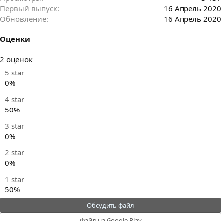
Первый выпуск
16 Апрель 2020
Обновление
16 Апрель 2020
Оценки
2
2 оценок
.
5 star
5
0%
0
4 star
з
50%
в
ё
3 star
з
0%
д
2 star
0%
1 star
50%
Обсудить файл
Файл на Google Play