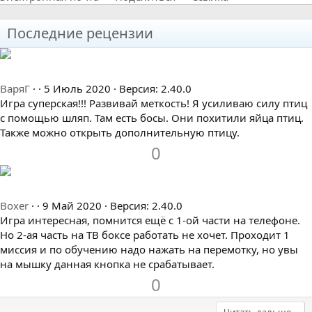
Последние рецензии
4
ВаряГ
5 Июль 2020
Версия: 2.40.0
.
Игра суперская!!! Развивай меткость! Я усиливаю силу птиц
0
с помощью шляп. Там есть босы. Они похитили яйца птиц.
0
Также можно открыть дополнительную птицу.
з
З
П
0
в
а
р
ё
о
з
т
1
д
Boxer
9 Май 2020
Версия: 2.40.0
и
.
Игра интересная, помнится ещё с 1-ой части на телефоне.
в
0
Но 2-ая часть на ТВ боксе работать не хочет. Проходит 1
0
миссия и по обучению надо нажать на перемотку, но увы
з
на мышку данная кнопка не срабатывает.
в
З
П
0
ё
а
р
з