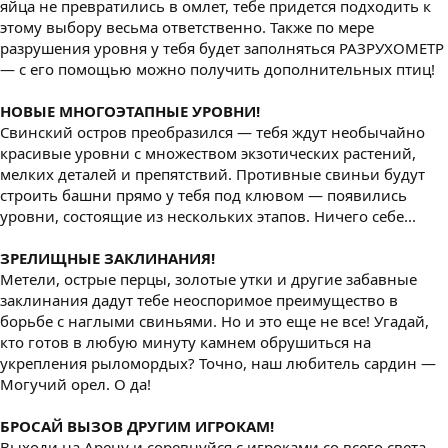
яйца не превратились в омлет, тебе придется подходить к
этому выбору весьма ответственно. Также по мере
разрушения уровня у тебя будет заполняться РАЗРУХОМЕТР
— с его помощью можно получить дополнительных птиц!
НОВЫЕ МНОГОЭТАПНЫЕ УРОВНИ!
Свинский остров преобразился — тебя ждут необычайно
красивые уровни с множеством экзотических растений,
мелких деталей и препятствий. Противные свиньи будут
строить башни прямо у тебя под клювом — появились
уровни, состоящие из нескольких этапов. Ничего себе...
ЗРЕЛИЩНЫЕ ЗАКЛИНАНИЯ!
Метели, острые перцы, золотые утки и другие забавные
заклинания дадут тебе неоспоримое преимущество в
борьбе с наглыми свиньями. Но и это еще не все! Угадай,
кто готов в любую минуту камнем обрушиться на
укрепления рыломордых? Точно, наш любитель сардин —
Могучий орел. О да!
БРОСАЙ ВЫЗОВ ДРУГИМ ИГРОКАМ!
Выходи на Арену и соревнуйся с игроками со всего света —