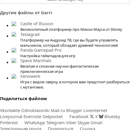
Другие файлы от Garri
Castle of Illusion
Великолепный платформер про Микки Мауса от Disney
Teslagrad
Платформер на Андроид ТВ, где вы будете управлять
мальчиком, который обладает древней технологией
Panda Gamepad Pro
Настройка геймпадов для игр
Space Marshals
Веселая и сложная научно-фантастическая
приключенческая игра
Xenowerk
Игра с видом сверху, в котором вам предстоит разбираться
с мутантами.
Поделиться файлом
Vkontakte
Odnoklassniki
Mail.ru
Blogger
Liveinternet
Livejournal
Evernote
Getpocket
Facebook
X
Bluesky
Pinterest
WhatsApp
Telegram
Viber
Skype
Gmail
Электронная почта
Поделиться
Ссылка