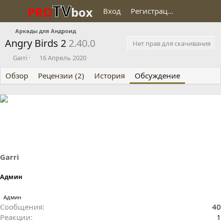
TV
PRO
box
Вход
Регистрация
Аркады для Андроид
Angry Birds 2
2.40.0
Нет прав для скачивания
А
Д
Garri
16 Апрель 2020
в
а
Обзор
т
Рецензии (2)
т
История
Обсуждение
о
а
р
н
т
а
е
ч
м
а
ы
л
а
Garri
Админ
Админ
Сообщения
40
Реакции
1