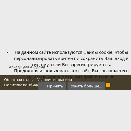
На данном сайте используются файлы cookie, чтобы
персонализировать контент и сохранить Ваш вход в
систему, если Вы зарегистрируетесь.
Аркады для Андроид
Продолжая использовать этот сайт, Вы соглашаетесь
на использование наших файлов cookie.
Обратная связь
Условия и правила
Политика конфиденциальности
Справка
Главная
R
Принять
Узнать больше...
S
S