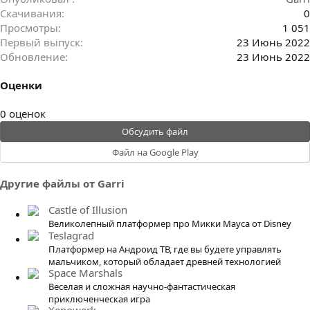
Скачивания
0
Просмотры
1 051
Первый выпуск
23 Июнь 2022
Обновление
23 Июнь 2022
Оценки
0
0 оценок
.
Обсудить файл
0
Файл на Google Play
0
з
Другие файлы от Garri
в
ё
Castle of Illusion
з
Великолепный платформер про Микки Мауса от Disney
д
Teslagrad
Платформер на Андроид ТВ, где вы будете управлять
мальчиком, который обладает древней технологией
Space Marshals
Веселая и сложная научно-фантастическая
приключенческая игра