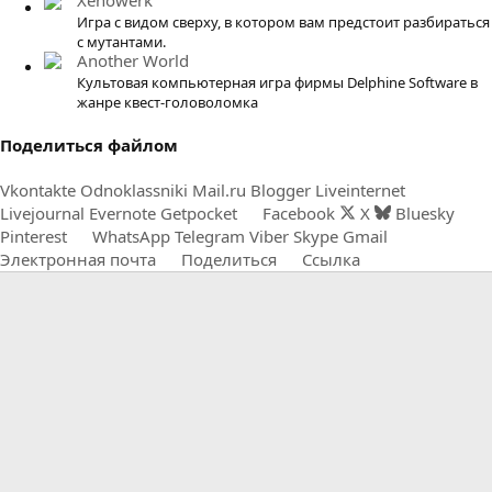
Xenowerk
Игра с видом сверху, в котором вам предстоит разбираться
с мутантами.
Another World
Культовая компьютерная игра фирмы Delphine Software в
жанре квест-головоломка
Поделиться файлом
Vkontakte
Odnoklassniki
Mail.ru
Blogger
Liveinternet
Livejournal
Evernote
Getpocket
Facebook
X
Bluesky
Pinterest
WhatsApp
Telegram
Viber
Skype
Gmail
Электронная почта
Поделиться
Ссылка