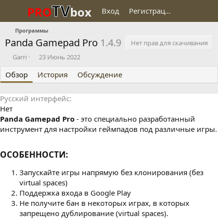
TV
PRO
box
Вход
Регистрация
Программы
Panda Gamepad Pro
1.4.9
Нет прав для скачивания
О
Д
Garri
23 Июнь 2022
п
а
Обзор
у
История
т
Обсуждение
б
а
л
с
Русский интерфейс
и
о
Нет
к
з
о
д
Panda Gamepad Pro
- это специально разработанный
в
а
инструмент для настройки геймпадов под различные игры.
а
н
л
и
я
ОСОБЕННОСТИ:​
Запускайте игры напрямую без клонирования (без
virtual spaces)
Поддержка входа в Google Play
Не получите бан в некоторых играх, в которых
запрещено дублирование (virtual spaces).