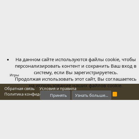
На данном сайте используются файлы cookie, чтобы
персонализировать контент и сохранить Ваш вход в
систему, если Вы зарегистрируетесь.
Игры
Продолжая использовать этот сайт, Вы соглашаетесь
на использование наших файлов cookie.
Обратная связь
Условия и правила
Политика конфиденциальности
Справка
Главная
R
Принять
Узнать больше...
S
S