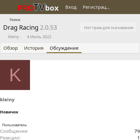
TV
PRO
box
Вход
Регистрация
Гонки
Drag Racing
2.0.53
Нет прав для скачивания
А
Д
kleiny
4 Июль 2022
в
а
Обзор
т
История
т
Обсуждение
о
а
р
н
т
а
K
е
ч
м
а
ы
л
а
kleiny
Новичок
Пользователь
Сообщения
79
Реакции
1