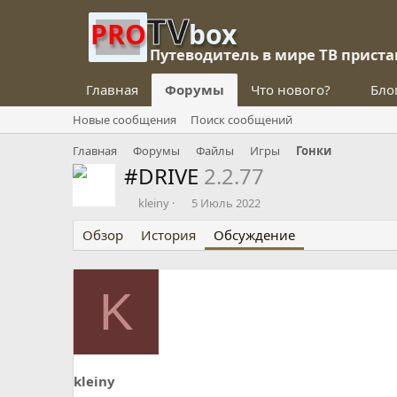
TV
PRO
box
Путеводитель в мире ТВ приста
Главная
Форумы
Что нового?
Бло
Новые сообщения
Поиск сообщений
Главная
Форумы
Файлы
Игры
Гонки
#DRIVE
2.2.77
А
Д
kleiny
5 Июль 2022
в
а
Обзор
т
История
т
Обсуждение
о
а
р
н
т
а
K
е
ч
м
а
ы
л
а
kleiny