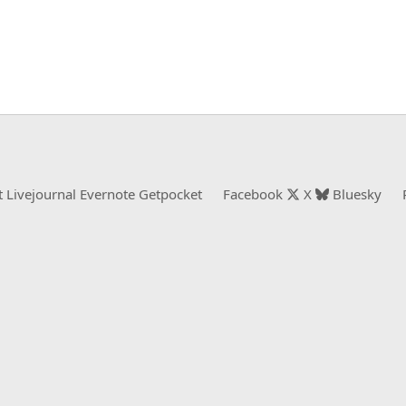
t
Livejournal
Evernote
Getpocket
Facebook
X
Bluesky