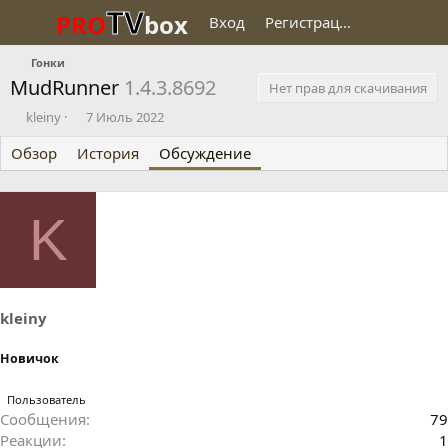
TV
PRO
box
Вход
Регистрация
Гонки
MudRunner
1.4.3.8692
Нет прав для скачивания
А
Д
kleiny
7 Июль 2022
в
а
Обзор
т
История
т
Обсуждение
о
а
р
н
т
а
K
е
ч
м
а
ы
л
а
kleiny
Новичок
Пользователь
Сообщения
79
Реакции
1