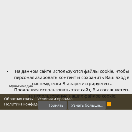
На данном сайте используются файлы cookie, чтобы
персонализировать контент и сохранить Ваш вход в
систему, если Вы зарегистрируетесь.
Мультимедиа
Продолжая использовать этот сайт, Вы соглашаетесь
на использование наших файлов cookie.
Обратная связь
Условия и правила
Политика конфиденциальности
Справка
Главная
R
Принять
Узнать больше...
S
S