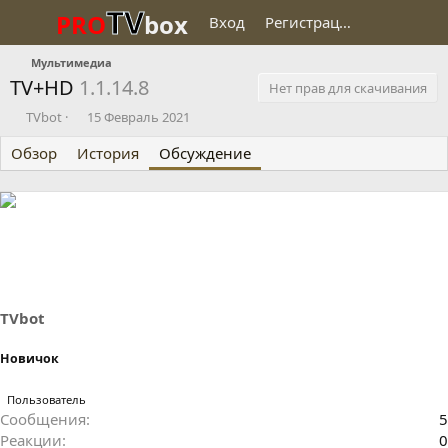
TV
PRO
box
Вход
Регистрация
Мультимедиа
TV+HD
1.1.14.8
Нет прав для скачивания
А
Д
TVbot
15 Февраль 2021
в
а
Обзор
т
История
т
Обсуждение
о
а
р
н
т
а
е
ч
м
а
ы
л
а
TVbot
Новичок
Пользователь
Сообщения
5
Реакции
0