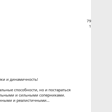
79
1
омки и динамичность!
альные способности, но и постараться
еальными и сильными соперниками.
анными и реалистичными...