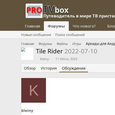
TV
PRO
box
Путеводитель в мире ТВ приста
Главная
Форумы
Что нового?
Бло
Новые сообщения
Поиск сообщений
Главная
Форумы
Файлы
Игры
Аркады для Анд
Tile Rider
2022-07-10
А
Д
kleiny
11 Июль 2022
в
а
Обзор
т
История
т
Обсуждение
о
а
р
н
т
а
K
е
ч
м
а
ы
л
а
kleiny