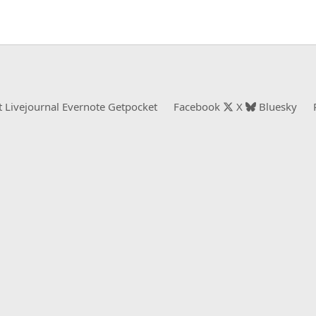
t
Livejournal
Evernote
Getpocket
Facebook
X
Bluesky