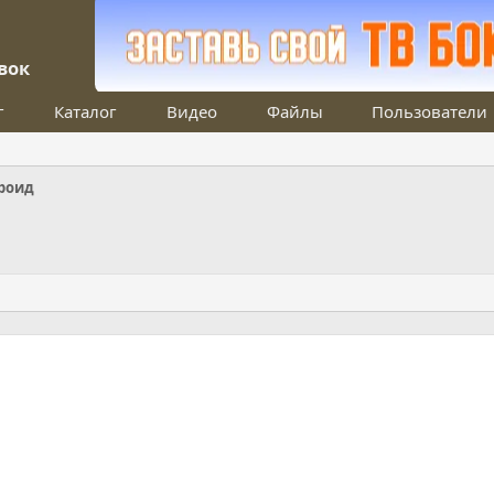
вок
г
Каталог
Видео
Файлы
Пользователи
роид