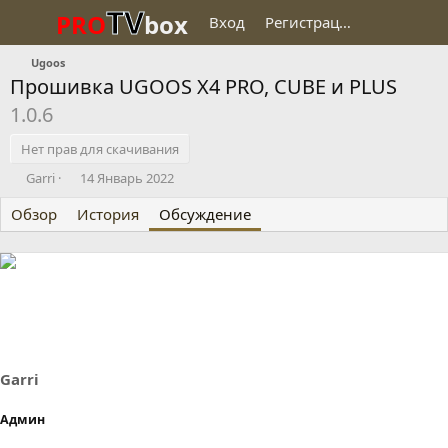
TV
PRO
box
Вход
Регистрация
Ugoos
Прошивка UGOOS X4 PRO, CUBE и PLUS
1.0.6
Нет прав для скачивания
А
Д
Garri
14 Январь 2022
в
а
Обзор
т
История
т
Обсуждение
о
а
р
н
т
а
е
ч
м
а
ы
л
а
Garri
Админ