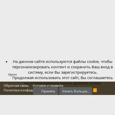
На данном сайте используются файлы cookie, чтобы
персонализировать контент и сохранить Ваш вход в
систему, если Вы зарегистрируетесь.
Ugoos
Продолжая использовать этот сайт, Вы соглашаетесь
на использование наших файлов cookie.
Обратная связь
Условия и правила
Политика конфиденциальности
Справка
Главная
R
Принять
Узнать больше...
S
S