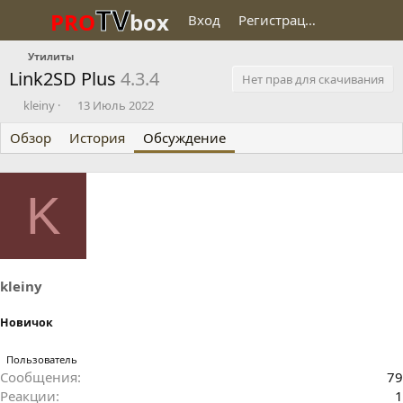
TV
PRO
box
Вход
Регистрация
Утилиты
Link2SD Plus
4.3.4
Нет прав для скачивания
А
Д
kleiny
13 Июль 2022
в
а
Обзор
т
История
т
Обсуждение
о
а
р
н
т
а
K
е
ч
м
а
ы
л
а
kleiny
Новичок
Пользователь
Сообщения
79
Реакции
1