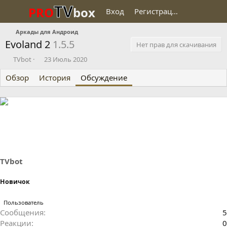
TV
PRO
box
Вход
Регистрация
Аркады для Андроид
Evoland 2
1.5.5
Нет прав для скачивания
А
Д
TVbot
23 Июль 2020
в
а
Обзор
т
История
т
Обсуждение
о
а
р
н
т
а
е
ч
м
а
ы
л
а
TVbot
Новичок
Пользователь
Сообщения
5
Реакции
0