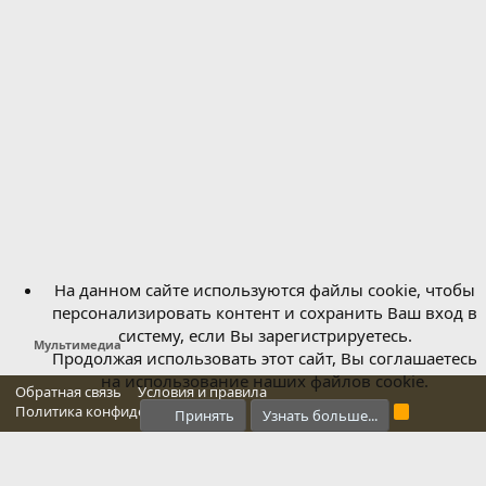
На данном сайте используются файлы cookie, чтобы
персонализировать контент и сохранить Ваш вход в
систему, если Вы зарегистрируетесь.
Мультимедиа
Продолжая использовать этот сайт, Вы соглашаетесь
на использование наших файлов cookie.
Обратная связь
Условия и правила
Политика конфиденциальности
Справка
Главная
R
Принять
Узнать больше...
S
S