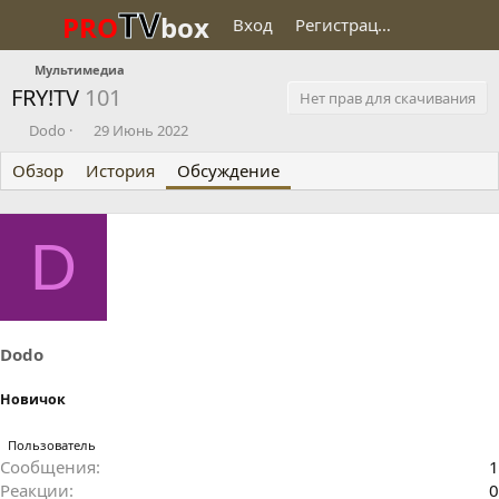
TV
PRO
box
Вход
Регистрация
Мультимедиа
FRY!TV
101
Нет прав для скачивания
А
Д
Dodo
29 Июнь 2022
в
а
Обзор
т
История
т
Обсуждение
о
а
р
н
т
а
D
е
ч
м
а
ы
л
а
Dodo
Новичок
Пользователь
Сообщения
1
Реакции
0