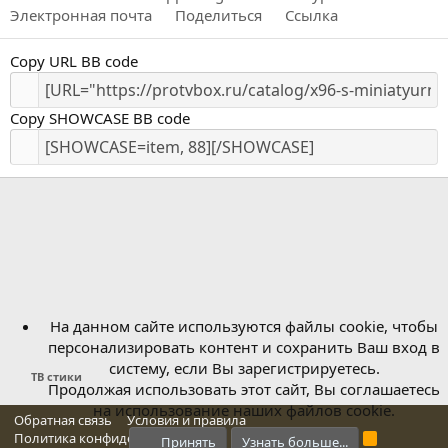
Электронная почта
Поделиться
Ссылка
Copy URL BB code
Copy SHOWCASE BB code
На данном сайте используются файлы cookie, чтобы
персонализировать контент и сохранить Ваш вход в
систему, если Вы зарегистрируетесь.
ТВ стики
Продолжая использовать этот сайт, Вы соглашаетесь
на использование наших файлов cookie.
Обратная связь
Условия и правила
Политика конфиденциальности
Справка
Главная
R
Принять
Узнать больше...