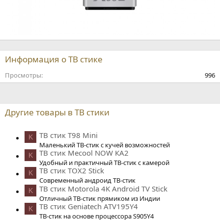
Информация о ТВ стике
Просмотры
996
Другие товары в ТВ стики
ТВ стик T98 Mini
K
Маленький ТВ-стик с кучей возможностей
ТВ стик Mecool NOW КА2
K
Удобный и практичный ТВ-стик с камерой
ТВ стик TOX2 Stick
K
Современный андроид ТВ-стик
ТВ стик Motorola 4K Android TV Stick
K
Отличный ТВ-стик прямиком из Индии
ТВ стик Geniatech ATV195Y4
K
ТВ-стик на основе процессора S905Y4