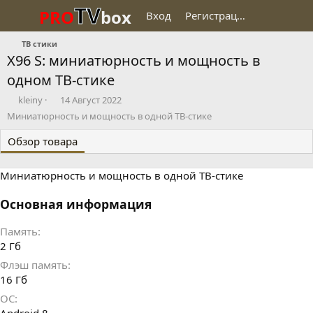
TV
PRO
box
Вход
Регистрация
ТВ стики
X96 S: миниатюрность и мощность в
одном ТВ-стике
Д
Д
kleiny
14 Август 2022
о
а
Миниатюрность и мощность в одной ТВ-стике
б
т
а
а
Обзор товара
в
с
и
о
Миниатюрность и мощность в одной ТВ-стике
л
з
д
а
Основная информация
н
и
Память
я
2 Гб
Флэш память
16 Гб
ОС