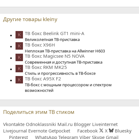
Другие товары kleiny
ТВ бокс Beelink GT1 mini-A
K
Великолепная ТВ-приставка
ТВ бокс X96H
K
Неплохая ТВ-приставка на Allwinner H603
ТВ бокс Magicsee N5 NOVA
K
Современная и доступная ТВ-приставка
ТВ бокс RKM MK25
K
Стиль и прогрессивность в ТВ-боксе
ТВ бокс A95X F2
K
ТВ-бокс с мощным процессором и спектром
возможностей
Поделиться этим ТВ стиком
Vkontakte
Odnoklassniki
Mail.ru
Blogger
Liveinternet
Livejournal
Evernote
Getpocket
Facebook
X
Bluesky
Pinterest
WhatsApp
Telegram
Viber
Skype
Gmail