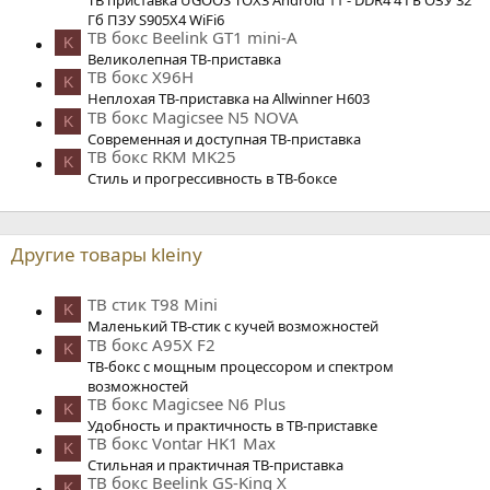
Гб ПЗУ S905X4 WiFi6
ТВ бокс Beelink GT1 mini-A
K
Великолепная ТВ-приставка
ТВ бокс X96H
K
Неплохая ТВ-приставка на Allwinner H603
ТВ бокс Magicsee N5 NOVA
K
Современная и доступная ТВ-приставка
ТВ бокс RKM MK25
K
Стиль и прогрессивность в ТВ-боксе
Другие товары kleiny
ТВ стик T98 Mini
K
Маленький ТВ-стик с кучей возможностей
ТВ бокс A95X F2
K
ТВ-бокс с мощным процессором и спектром
возможностей
ТВ бокс Magicsee N6 Plus
K
Удобность и практичность в ТВ-приставке
ТВ бокс Vontar HK1 Max
K
Стильная и практичная ТВ-приставка
ТВ бокс Beelink GS-King X
K