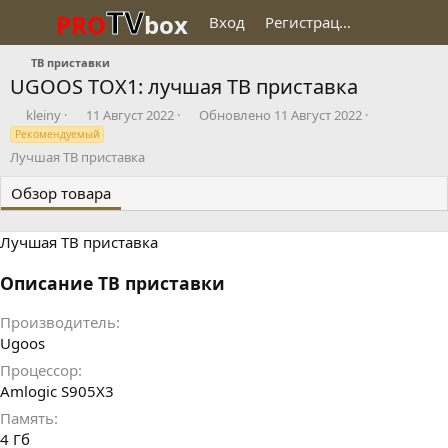
TV
PRO
box
Вход
Регистрация
ТВ приставки
UGOOS TOX1: лучшая ТВ приставка
Д
Д
kleiny
11 Август 2022
Обновлено
11 Август 2022
о
а
Рекомендуемый
б
т
Лучшая ТВ приставка
а
а
в
с
Обзор товара
и
о
л
з
д
Лучшая ТВ приставка
а
н
Описание ТВ приставки
и
я
Производитель
Ugoos
Процессор
Amlogic S905X3
Память
4 Гб