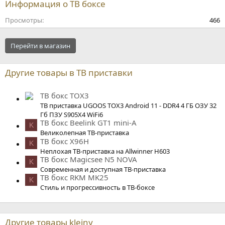
Информация о ТВ боксе
Просмотры
466
Перейти в магазин
Другие товары в ТВ приставки
ТВ бокс TOX3
ТВ приставка UGOOS TOX3 Android 11 - DDR4 4 ГБ ОЗУ 32
Гб ПЗУ S905X4 WiFi6
ТВ бокс Beelink GT1 mini-A
K
Великолепная ТВ-приставка
ТВ бокс X96H
K
Неплохая ТВ-приставка на Allwinner H603
ТВ бокс Magicsee N5 NOVA
K
Современная и доступная ТВ-приставка
ТВ бокс RKM MK25
K
Стиль и прогрессивность в ТВ-боксе
Другие товары kleiny