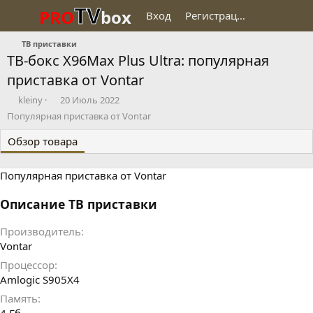
TV
PRO
box
Вход
Регистрация
ТВ приставки
ТВ-бокс X96Max Plus Ultra: популярная
приставка от Vontar
Д
Д
kleiny
20 Июль 2022
о
а
Популярная приставка от Vontar
б
т
а
а
Обзор товара
в
с
и
о
Популярная приставка от Vontar
л
з
д
а
Описание ТВ приставки
н
и
Производитель
я
Vontar
Процессор
Amlogic S905X4
Память