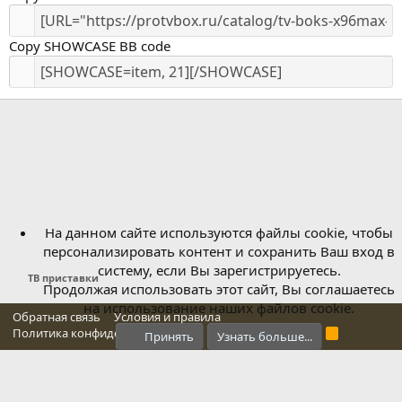
Copy SHOWCASE BB code
На данном сайте используются файлы cookie, чтобы
персонализировать контент и сохранить Ваш вход в
систему, если Вы зарегистрируетесь.
ТВ приставки
Продолжая использовать этот сайт, Вы соглашаетесь
на использование наших файлов cookie.
Обратная связь
Условия и правила
Политика конфиденциальности
Справка
Главная
R
Принять
Узнать больше...
S
S