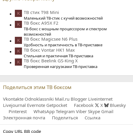
ТВ стик T98 Mini
K
Маленький ТВ-стик с кучей возможностей
ТВ бокс A95X F2
K
ТВ-бокс с мощным процессором и спектром
возможностей
ТВ бокс Magicsee N6 Plus
K
Удобность и практичность в ТВ-приставке
ТВ бокс Vontar HK1 Max
K
Стильная и практичная ТВ-приставка
ТВ бокс Beelink GS-King X
K
Проверенная нагрузками ТВ-приставка
Поделиться этим ТВ боксом
Vkontakte
Odnoklassniki
Mail.ru
Blogger
Liveinternet
Livejournal
Evernote
Getpocket
Facebook
X
Bluesky
Pinterest
WhatsApp
Telegram
Viber
Skype
Gmail
Электронная почта
Поделиться
Ссылка
Copy URL BB code