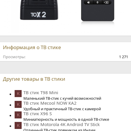
Информация о ТВ стике
Просмотры
1 271
Другие товары в ТВ стики
ТВ стик T98 Mini
K
Маленький ТВ-стик с кучей возможностей
ТВ стик Mecool NOW КА2
K
Удобный и практичный ТВ-стик с камерой
ТВ стик X96 S
K
Миниатюрность и мощность в одной ТВ-стике
ТВ стик Motorola 4K Android TV Stick
K
Отличный ТВ-стик прямиком из Индии