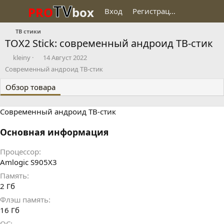
TV
PRO
box
Вход
Регистрация
ТВ стики
TOX2 Stick: современный андроид ТВ-стик
Д
Д
kleiny
14 Август 2022
о
а
Современный андроид ТВ-стик
б
т
а
а
Обзор товара
в
с
и
о
Современный андроид ТВ-стик
л
з
д
а
Основная информация
н
и
Процессор
я
Amlogic S905X3
Память
2 Гб
Флэш память
16 Гб
ОС