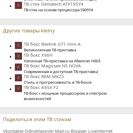
ТВ стик Geniatech ATV195Y4
K
ТВ-стик на основе процессора S905Y4
Другие товары kleiny
ТВ бокс Beelink GT1 mini-A
K
Великолепная ТВ-приставка
ТВ бокс X96H
K
Неплохая ТВ-приставка на Allwinner H603
ТВ бокс Magicsee N5 NOVA
K
Современная и доступная ТВ-приставка
ТВ бокс RKM MK25
K
Стиль и прогрессивность в ТВ-боксе
ТВ бокс A95X F2
K
ТВ-бокс с мощным процессором и спектром
возможностей
Поделиться этим ТВ стиком
Vkontakte
Odnoklassniki
Mail.ru
Blogger
Liveinternet