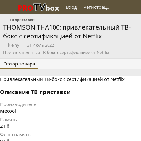
TV
PRO
box
Вход
Регистрация
ТВ приставки
THOMSON THA100: привлекательный ТВ-
бокс с сертификацией от Netflix
Д
Д
kleiny
31 Июль 2022
о
а
Привлекательный ТВ-бокс с сертификацией от Netflix
б
т
а
а
Обзор товара
в
с
и
о
Привлекательный ТВ-бокс с сертификацией от Netflix
л
з
д
а
Описание ТВ приставки
н
и
Производитель
я
Mecool
Память
2 Гб
Флэш память