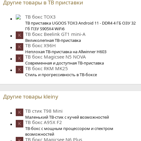
Другие товары в ТВ приставки
ТВ бокс TOX3
ТВ приставка UGOOS TOX3 Android 11 - DDR4 4 ГБ ОЗУ 32
Гб ПЗУ S905X4 WiFi6
ТВ бокс Beelink GT1 mini-A
K
Великолепная ТВ-приставка
ТВ бокс X96H
K
Неплохая ТВ-приставка на Allwinner H603
ТВ бокс Magicsee N5 NOVA
K
Современная и доступная ТВ-приставка
ТВ бокс RKM MK25
K
Стиль и прогрессивность в ТВ-боксе
Другие товары kleiny
ТВ стик T98 Mini
K
Маленький ТВ-стик с кучей возможностей
ТВ бокс A95X F2
K
ТВ-бокс с мощным процессором и спектром
возможностей
ТВ бокс Magicsee N6 Plus
K