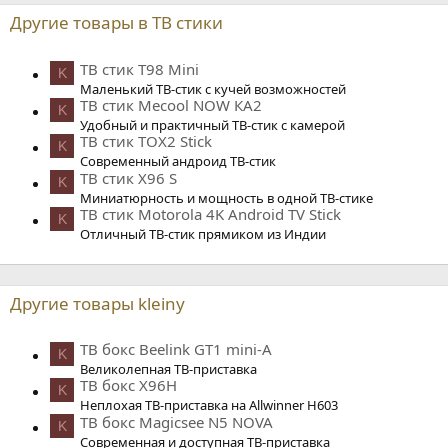
Другие товары в ТВ стики
ТВ стик T98 Mini
K
Маленький ТВ-стик с кучей возможностей
ТВ стик Mecool NOW КА2
K
Удобный и практичный ТВ-стик с камерой
ТВ стик TOX2 Stick
K
Современный андроид ТВ-стик
ТВ стик X96 S
K
Миниатюрность и мощность в одной ТВ-стике
ТВ стик Motorola 4K Android TV Stick
K
Отличный ТВ-стик прямиком из Индии
Другие товары kleiny
ТВ бокс Beelink GT1 mini-A
K
Великолепная ТВ-приставка
ТВ бокс X96H
K
Неплохая ТВ-приставка на Allwinner H603
ТВ бокс Magicsee N5 NOVA
K
Современная и доступная ТВ-приставка