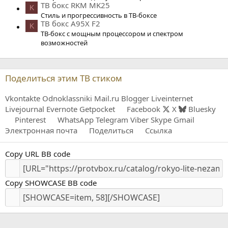
ТВ бокс RKM MK25
K
Стиль и прогрессивность в ТВ-боксе
ТВ бокс A95X F2
K
ТВ-бокс с мощным процессором и спектром
возможностей
Поделиться этим ТВ стиком
Vkontakte
Odnoklassniki
Mail.ru
Blogger
Liveinternet
Livejournal
Evernote
Getpocket
Facebook
X
Bluesky
Pinterest
WhatsApp
Telegram
Viber
Skype
Gmail
Электронная почта
Поделиться
Ссылка
Copy URL BB code
Copy SHOWCASE BB code