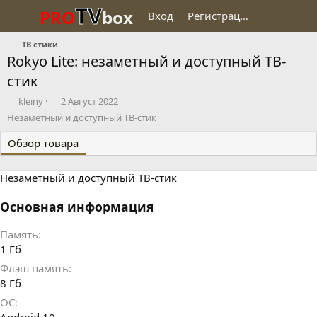
TV
PRO
box
Вход
Регистрация
ТВ стики
Rokyo Lite: незаметный и доступный ТВ-
стик
Д
Д
kleiny
2 Август 2022
о
а
Незаметный и доступный ТВ-стик
б
т
а
а
Обзор товара
в
с
и
о
Незаметный и доступный ТВ-стик
л
з
д
а
Основная информация
н
и
Память
я
1 Гб
Флэш память
8 Гб
ОС