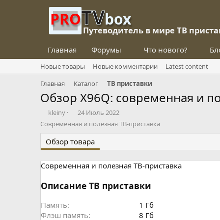
TV
PRO
box
Путеводитель в мире ТВ приста
Главная
Форумы
Что нового?
Бл
Новые товары
Новые комментарии
Latest content
Главная
Каталог
ТВ приставки
Обзор X96Q: современная и по
Д
Д
kleiny
24 Июль 2022
о
а
Современная и полезная ТВ-приставка
б
т
а
а
Обзор товара
в
с
и
о
Современная и полезная ТВ-приставка
л
з
д
а
Описание ТВ приставки
н
и
Память
1 Гб
я
Флэш память
8 Гб