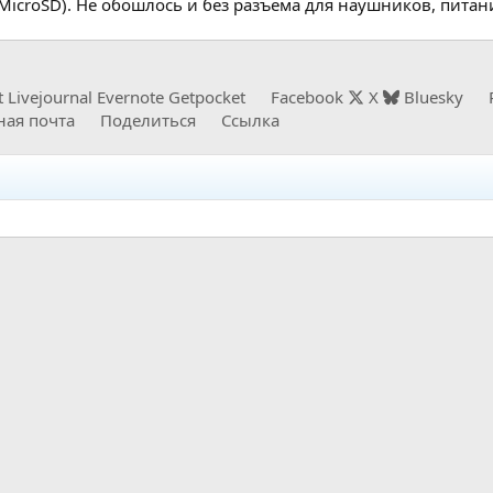
MicroSD). Не обошлось и без разъема для наушников, пита
t
Livejournal
Evernote
Getpocket
Facebook
X
Bluesky
ная почта
Поделиться
Ссылка