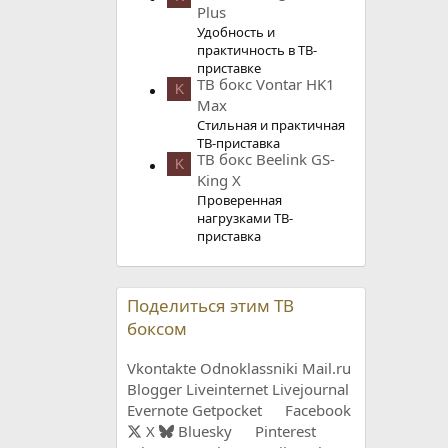
Plus
Удобность и
практичность в ТВ-
приставке
ТВ бокс Vontar HK1
K
Max
Стильная и практичная
ТВ-приставка
ТВ бокс Beelink GS-
K
King X
Проверенная
нагрузками ТВ-
приставка
Поделиться этим ТВ
боксом
Vkontakte
Odnoklassniki
Mail.ru
Blogger
Liveinternet
Livejournal
Evernote
Getpocket
Facebook
X
Bluesky
Pinterest