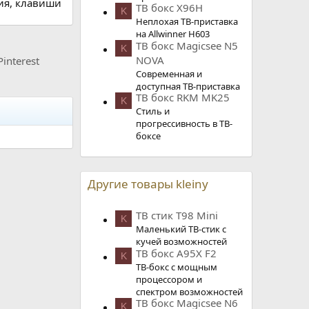
ния, клавиши
ТВ бокс X96H
K
Неплохая ТВ-приставка
на Allwinner H603
ТВ бокс Magicsee N5
K
NOVA
Pinterest
Современная и
доступная ТВ-приставка
ТВ бокс RKM MK25
K
Стиль и
прогрессивность в ТВ-
боксе
Другие товары kleiny
ТВ стик T98 Mini
K
Маленький ТВ-стик с
кучей возможностей
ТВ бокс A95X F2
K
ТВ-бокс с мощным
процессором и
спектром возможностей
ТВ бокс Magicsee N6
K