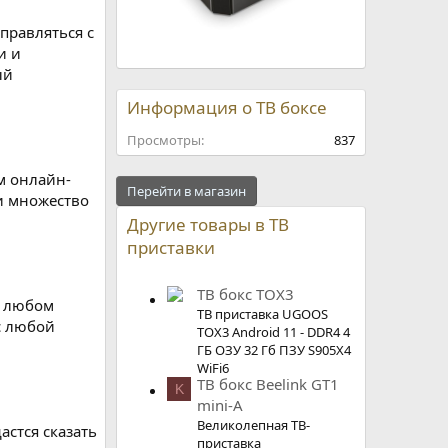
правляться с
и и
ый
Информация о ТВ боксе
Просмотры
837
м онлайн-
Перейти в магазин
 и множество
Другие товары в ТВ
приставки
ТВ бокс TOX3
в любом
ТВ приставка UGOOS
с любой
TOX3 Android 11 - DDR4 4
ГБ ОЗУ 32 Гб ПЗУ S905X4
WiFi6
ТВ бокс Beelink GT1
K
mini-A
Великолепная ТВ-
астся сказать
приставка