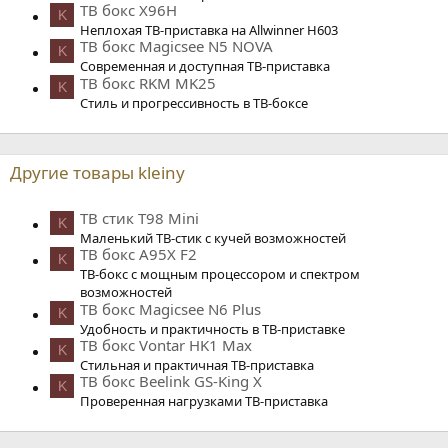
ТВ бокс X96H
K
Неплохая ТВ-приставка на Allwinner H603
ТВ бокс Magicsee N5 NOVA
K
Современная и доступная ТВ-приставка
ТВ бокс RKM MK25
K
Стиль и прогрессивность в ТВ-боксе
Другие товары kleiny
ТВ стик T98 Mini
K
Маленький ТВ-стик с кучей возможностей
ТВ бокс A95X F2
K
ТВ-бокс с мощным процессором и спектром
возможностей
ТВ бокс Magicsee N6 Plus
K
Удобность и практичность в ТВ-приставке
ТВ бокс Vontar HK1 Max
K
Стильная и практичная ТВ-приставка
ТВ бокс Beelink GS-King X
K
Проверенная нагрузками ТВ-приставка