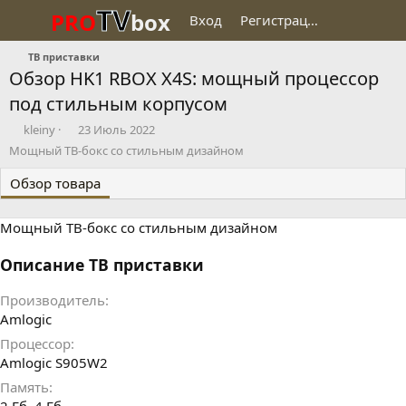
TV
PRO
box
Вход
Регистрация
ТВ приставки
Обзор HK1 RBOX X4S: мощный процессор
под стильным корпусом
Д
Д
kleiny
23 Июль 2022
о
а
Мощный ТВ-бокс со стильным дизайном
б
т
а
а
Обзор товара
в
с
и
о
Мощный ТВ-бокс со стильным дизайном
л
з
д
а
Описание ТВ приставки
н
и
Производитель
я
Amlogic
Процессор
Amlogic S905W2
Память