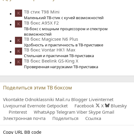
ТВ стик T98 Mini
K
Маленький ТВ-стик с кучей возможностей
ТВ бокс A95X F2
K
ТВ-бокс с мощным процессором и спектром
возможностей
ТВ бокс Magicsee N6 Plus
K
Удобность и практичность в ТВ-приставке
ТВ бокс Vontar HK1 Max
K
Стильная и практичная ТВ-приставка
ТВ бокс Beelink GS-King X
K
Проверенная нагрузками ТВ-приставка
Поделиться этим ТВ боксом
Vkontakte
Odnoklassniki
Mail.ru
Blogger
Liveinternet
Livejournal
Evernote
Getpocket
Facebook
X
Bluesky
Pinterest
WhatsApp
Telegram
Viber
Skype
Gmail
Электронная почта
Поделиться
Ссылка
Copy URL BB code