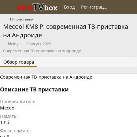
TV
PRO
box
Вход
Регистрация
ТВ приставки
Mecool KM8 P: современная ТВ-приставка
на Андроиде
Д
Д
kleiny
9 Август 2022
о
а
Современная ТВ-приставка на Андроиде
б
т
а
а
Обзор товара
в
с
и
о
Современная ТВ-приставка на Андроиде
л
з
д
а
Описание ТВ приставки
н
и
Производитель
я
Mecool
Память
1 Гб
Флэш память