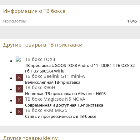
Информация о ТВ боксе
Просмотры
1 045
Другие товары в ТВ приставки
ТВ бокс TOX3
ТВ приставка UGOOS TOX3 Android 11 - DDR4 4 ГБ ОЗУ 32
Гб ПЗУ S905X4 WiFi6
ТВ бокс Beelink GT1 mini-A
K
Великолепная ТВ-приставка
ТВ бокс X96H
K
Неплохая ТВ-приставка на Allwinner H603
ТВ бокс Magicsee N5 NOVA
K
Современная и доступная ТВ-приставка
ТВ бокс RKM MK25
K
Стиль и прогрессивность в ТВ-боксе
Другие товары kleiny