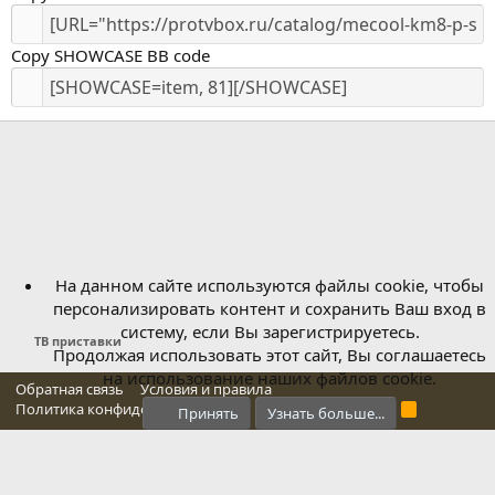
Copy SHOWCASE BB code
На данном сайте используются файлы cookie, чтобы
персонализировать контент и сохранить Ваш вход в
систему, если Вы зарегистрируетесь.
ТВ приставки
Продолжая использовать этот сайт, Вы соглашаетесь
на использование наших файлов cookie.
Обратная связь
Условия и правила
Политика конфиденциальности
Справка
Главная
R
Принять
Узнать больше...
S
S