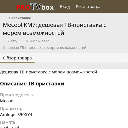
TV
PRO
box
Вход
Регистрация
ТВ приставки
Mecool KM7: дешевая ТВ-приставка с
морем возможностей
Д
Д
kleiny
31 Июль 2022
о
а
Дешевая ТВ-приставка с морем возможностей
б
т
а
а
Обзор товара
в
с
и
о
Дешевая ТВ-приставка с морем возможностей
л
з
д
а
Описание ТВ приставки
н
и
Производитель
я
Mecool
Процессор
Amlogic S905Y4
Память