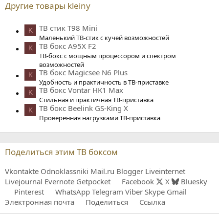
Другие товары kleiny
ТВ стик T98 Mini
K
Маленький ТВ-стик с кучей возможностей
ТВ бокс A95X F2
K
ТВ-бокс с мощным процессором и спектром
возможностей
ТВ бокс Magicsee N6 Plus
K
Удобность и практичность в ТВ-приставке
ТВ бокс Vontar HK1 Max
K
Стильная и практичная ТВ-приставка
ТВ бокс Beelink GS-King X
K
Проверенная нагрузками ТВ-приставка
Поделиться этим ТВ боксом
Vkontakte
Odnoklassniki
Mail.ru
Blogger
Liveinternet
Livejournal
Evernote
Getpocket
Facebook
X
Bluesky
Pinterest
WhatsApp
Telegram
Viber
Skype
Gmail
Электронная почта
Поделиться
Ссылка