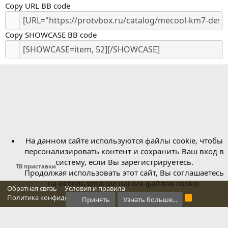
Copy URL BB code
Copy SHOWCASE BB code
На данном сайте используются файлы cookie, чтобы
персонализировать контент и сохранить Ваш вход в
систему, если Вы зарегистрируетесь.
ТВ приставки
Продолжая использовать этот сайт, Вы соглашаетесь
на использование наших файлов cookie.
Обратная связь
Условия и правила
Политика конфиденциальности
Справка
Главная
R
Принять
Узнать больше...
S
S