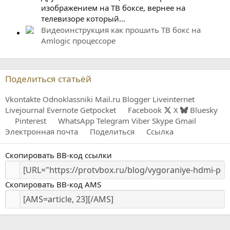
изображением на ТВ боксе, вернее на
телевизоре который...
Видеоинструкция как прошить ТВ бокс на
Amlogic процессоре
Поделиться статьёй
Vkontakte
Odnoklassniki
Mail.ru
Blogger
Liveinternet
Livejournal
Evernote
Getpocket
Facebook
X
Bluesky
Pinterest
WhatsApp
Telegram
Viber
Skype
Gmail
Электронная почта
Поделиться
Ссылка
Скопировать BB-код ссылки
Скопировать BB-код AMS