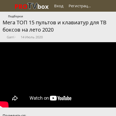
TV
PRO
box
Вход
Регистрация
Подборки
Мега ТОП 15 пультов и клавиатур для ТВ
боксов на лето 2020
О
Д
Garri
14 Июль 2020
п
а
у
т
б
а
л
п
и
у
к
б
о
л
в
и
а
к
л
а
ц
и
и
Поделиться: